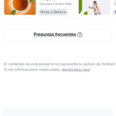
Geovana Castelo Matias
Desinflamar y
M
Revitaliza...
M
Moda y Belleza
Preguntas frecuentes
El contenido de este producto no representa la opinión de Hotmart.
Si ves informaciones inadecuadas,
denúncialas aquí
en Bogotá
en Amsterdam
en Madrid