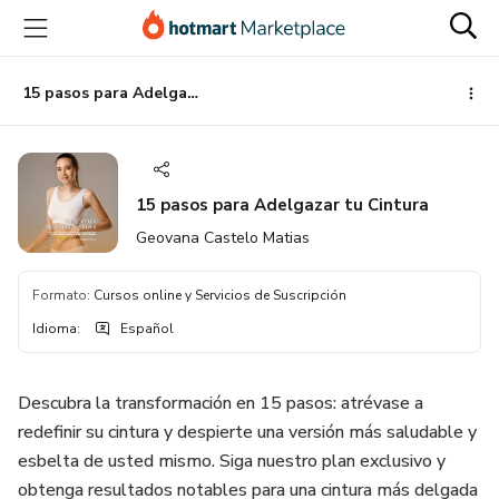
Ir
Ir
Ir
al
a
al
contenido
la
pie
principal
página
de
15 pasos para Adelgazar tu Cintura
de
página
pago
15 pasos para Adelgazar tu Cintura
Geovana Castelo Matias
Formato
:
Cursos online y Servicios de Suscripción
Idioma
:
Español
Descubra la transformación en 15 pasos: atrévase a
redefinir su cintura y despierte una versión más saludable y
esbelta de usted mismo. Siga nuestro plan exclusivo y
obtenga resultados notables para una cintura más delgada