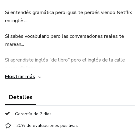
Si entendés gramática pero igual te perdés viendo Netflix
en inglés...
Si sabés vocabulario pero las conversaciones reales te
marean...
Si aprendiste inglés "de libro" pero el inglés de la calle
suena distinto...
Mostrar más
El problema NO es tu nivel. Es que nadie te enseñó los
phrasal verbs
Detalles
correctamente.
Garantía de 7 días
✅ 150 PHRASAL VERBS esenciales seleccionados uno
20% de evaluaciones positivas
por uno