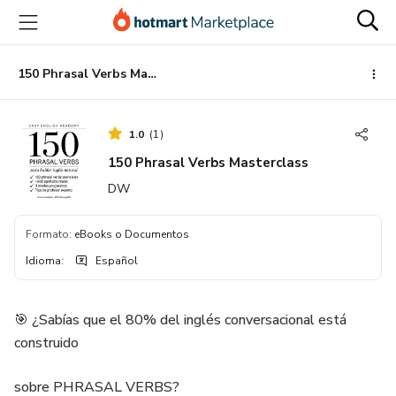
Ir
Ir
Ir
al
a
al
contenido
la
pie
principal
página
de
150 Phrasal Verbs Masterclass
de
página
pago
1.0
(
1
)
150 Phrasal Verbs Masterclass
DW
Formato
:
eBooks o Documentos
Idioma
:
Español
🎯 ¿Sabías que el 80% del inglés conversacional está
construido
sobre PHRASAL VERBS?