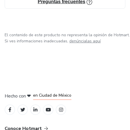
Preguntas frecuentes
✅ SÍ tiene 4 ejemplos por phrasal verb en contextos
reales
✅ SÍ explica la diferencia entre verbos parecidos (look at
El contenido de este producto no representa la opinión de Hotmart.
vs look for)
Si ves informaciones inadecuadas,
denúncialas aquí
✅ SÍ está en español neutro pensado para LATAM
✅ SÍ incluye tips que evitan los errores más comunes
en Bogotá
en Amsterdam
en Madrid
en Ciudad de México
Hecho con
❤
en Belo Horizonte
Conoce Hotmart