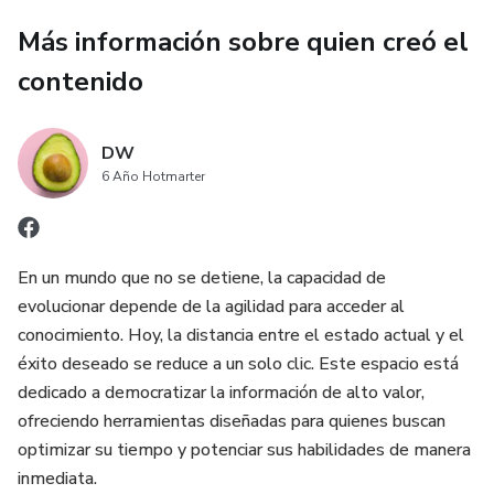
✅ +600 EJEMPLOS REALES con traducción al español
Más información sobre quien creó el
contenido
✅ 3 NIVELES progresivos: Básico → Intermedio →
Avanzado
DW
✅ 150 TIPS EXCLUSIVOS que solo los profesores
6 Año Hotmarter
experimentados conocen
✅ FORMATO PDF profesional para leer en cualquier
dispositivo
En un mundo que no se detiene, la capacidad de
evolucionar depende de la agilidad para acceder al
✅ ACCESO INMEDIATO después del pago
conocimiento. Hoy, la distancia entre el estado actual y el
éxito deseado se reduce a un solo clic. Este espacio está
✅ DE POR VIDA — descargalo y consultalo cuando
dedicado a democratizar la información de alto valor,
quieras
ofreciendo herramientas diseñadas para quienes buscan
optimizar su tiempo y potenciar sus habilidades de manera
📚 LO QUE VAS A DOMINAR:
inmediata.