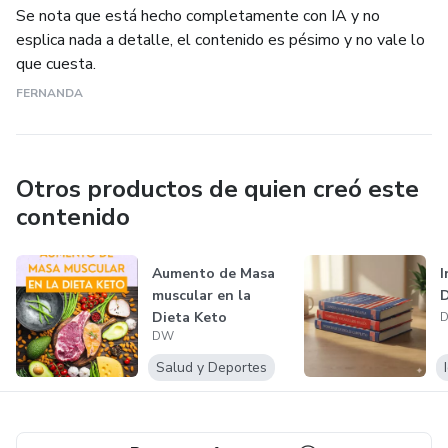
Aparecen en series, películas y conversaciones reales.
Se nota que está hecho completamente con IA y no
esplica nada a detalle, el contenido es pésimo y no vale lo
NIVEL AVANZADO (50 phrasal verbs)
que cuesta.
FERNANDA
Los que usan los nativos en contextos profesionales.
Account for, live up to, follow through, scale up, hammer
out...
Otros productos de quien creó este
contenido
Te ponen al nivel de un nativo educado.
Aumento de Masa
I
💡 POR QUÉ ESTA GUÍA ES DIFERENTE:
muscular en la
D
Dieta Keto
❌ NO es una lista aburrida de verbos para memorizar
DW
Salud y Deportes
❌ NO son ejemplos genéricos de libro
❌ NO está en inglés-portugués-mezclado