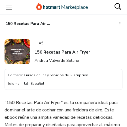
Ir
Ir
Ir
al
a
al
contenido
la
pie
principal
página
de
150 Recetas Para Air Fryer
de
página
pago
150 Recetas Para Air Fryer
Andrea Valverde Solano
Formato
:
Cursos online y Servicios de Suscripción
Idioma
:
Español
"150 Recetas Para Air Fryer" es tu compañero ideal para
dominar el arte de cocinar con una freidora de aire. Este
ebook reúne una amplia variedad de recetas deliciosas,
fáciles de preparar y diseñadas para aprovechar al máximo