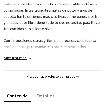
este versátil electrodoméstico. Desde platillos clásicos
como papas fritas crujientes, alitas de pollo y aros de
cebolla hasta opciones más creativas como panes, postres
y snacks, este libro tiene todo lo que necesitas para llevar
tus comidas al siguiente nivel.
Con instrucciones claras y tiempos precisos, cada receta
está pensada para ayudarte a obtener resultados
perfectos sin complicaciones. Además, descubrirás cómo
Mostrar más
reducir el uso de aceite sin sacrificar el sabor ni la textura,
ahorrando tiempo y minimizando el desorden en la cocina.
Acceder al producto comprado
Este ebook no solo te ofrece inspiración culinaria, sino
también trucos prácticos para sacarle el máximo provecho
a tu air fryer. Aprenderás los mejores ajustes de
temperatura y tiempo para diferentes alimentos, así como
Contenido
Detalles
consejos útiles para mantener tu freidora en óptimas