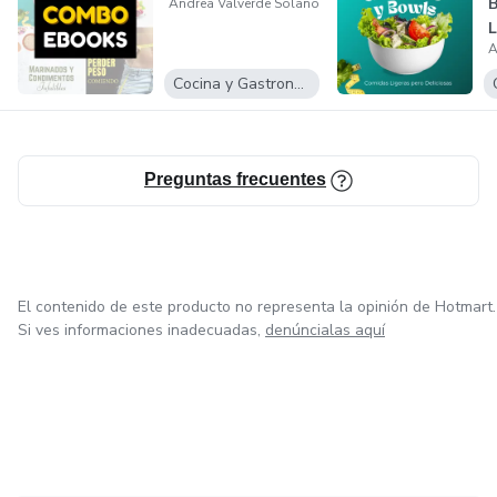
B
Andrea Valverde Solano
L
A
D
Cocina y Gastronomía
Preguntas frecuentes
El contenido de este producto no representa la opinión de Hotmart.
Si ves informaciones inadecuadas,
denúncialas aquí