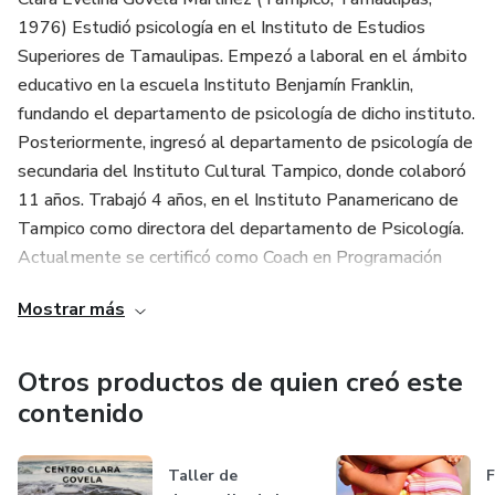
emociones y pensamientos, a tomar responsabilidad de
1976) Estudió psicología en el Instituto de Estudios
nuestras experiencias y a liberar las energías negativas que
Superiores de Tamaulipas. Empezó a laboral en el ámbito
nos impiden vivir plenamente. Al practicar estas
educativo en la escuela Instituto Benjamín Franklin,
meditaciones de forma regular, podemos experimentar una
fundando el departamento de psicología de dicho instituto.
mayor paz interior, mejorar nuestras relaciones, fortalecer
Posteriormente, ingresó al departamento de psicología de
nuestra salud.
secundaria del Instituto Cultural Tampico, donde colaboró
11 años. Trabajó 4 años, en el Instituto Panamericano de
Tampico como directora del departamento de Psicología.
Actualmente se certificó como Coach en Programación
neurolingüística (Junio 2020) , Master en mindfulness (julio
Mostrar más
2020) y se certificó en Ho´ponopono (septiembre 2020)
.Escribir ha sido una aventura para ella, ya que a través de
su experiencia se ha dado cuenta de la importancia de ser
Otros productos de quien creó este
guía en las escuelas en donde ha trabajado, y de fomentar
contenido
el sentido humano en las personas a través de los valores.
Está felizmente casada y es madre de dos hijos.
Taller de
F