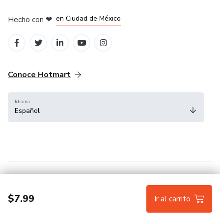
en Bogotá
en Amsterdam
en Madrid
en Ciudad de México
Hecho con
❤
en Belo Horizonte
Conoce Hotmart
Idioma
Español
FAQ
Términos
Privacidad
Cookies
$7.99
Ir al carrito
Hotmart — 2011-2026 © Todos los derechos reservados.