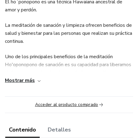
El ho´ponopono es una técnica Hawaiana ancestral de
amor y perdón.
La meditación de sanación y limpieza ofrecen beneficios de
salud y bienestar para las personas que realizan su práctica
continua.
Uno de los principales beneficios de la meditación
Ho'oponopono de sanación es su capacidad para liberarnos
de la carga emocional y el resentimiento que llevamos
Mostrar más
dentro. Al perdonarnos a nosotros mismos y a los demás,
liberamos el peso de la culpa y el rencor, lo que nos
permite vivir con mayor ligereza y libertad. Además, esta
meditación fomenta la empatía y la compasión hacia los
Acceder al producto comprado
demás, ya que nos ayuda a reconocer nuestra conexión y
unidad con todas las personas. Al cultivar una actitud de
amor y gratitud, podemos mejorar nuestras relaciones y
Contenido
Detalles
contribuir a un ambiente más armonioso tanto en nuestra