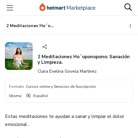
Ir
Ir
Ir
al
a
al
contenido
la
pie
principal
página
de
2 Meditaciones Ho´oponopono: Sanación y Limpieza.
de
página
pago
2 Meditaciones Ho´oponopono: Sanación
y Limpieza.
Clara Evelina Govela Martinez
Formato
:
Cursos online y Servicios de Suscripción
Idioma
:
Español
Estas meditaciones te ayudan a sanar y limpiar el dolor
emocional .