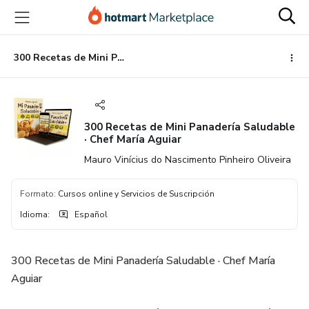
Ir
Ir
Ir
al
a
al
contenido
la
pie
principal
página
de
300 Recetas de Mini Panadería Saludable · Chef María Aguiar
de
página
pago
300 Recetas de Mini Panadería Saludable
· Chef María Aguiar
Mauro Vinícius do Nascimento Pinheiro Oliveira
Formato
:
Cursos online y Servicios de Suscripción
Idioma
:
Español
300 Recetas de Mini Panadería Saludable · Chef María
Aguiar