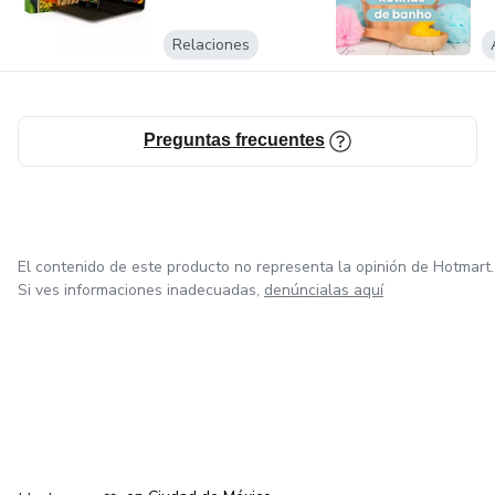
Relaciones
Preguntas frecuentes
El contenido de este producto no representa la opinión de Hotmart.
Si ves informaciones inadecuadas,
denúncialas aquí
en Bogotá
en Amsterdam
en Madrid