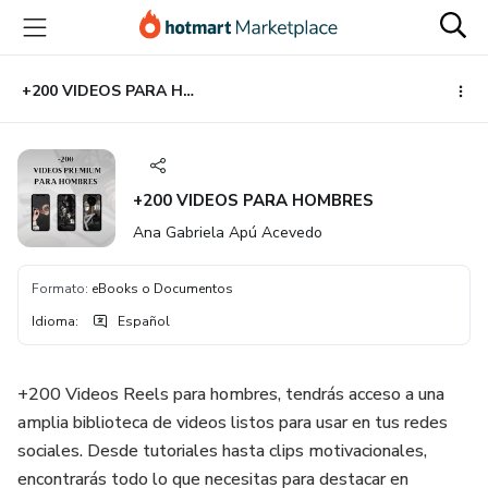
Ir
Ir
Ir
al
a
al
contenido
la
pie
principal
página
de
+200 VIDEOS PARA HOMBRES
de
página
pago
+200 VIDEOS PARA HOMBRES
Ana Gabriela Apú Acevedo
Formato
:
eBooks o Documentos
Idioma
:
Español
+200 Videos Reels para hombres, tendrás acceso a una
amplia biblioteca de videos listos para usar en tus redes
sociales. Desde tutoriales hasta clips motivacionales,
encontrarás todo lo que necesitas para destacar en