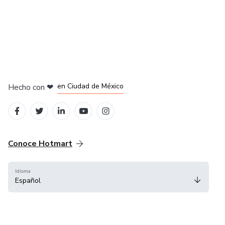
en Bogotá
en Amsterdam
en Madrid
en Ciudad de México
Hecho con
❤
en Belo Horizonte
Conoce Hotmart
Idioma
Español