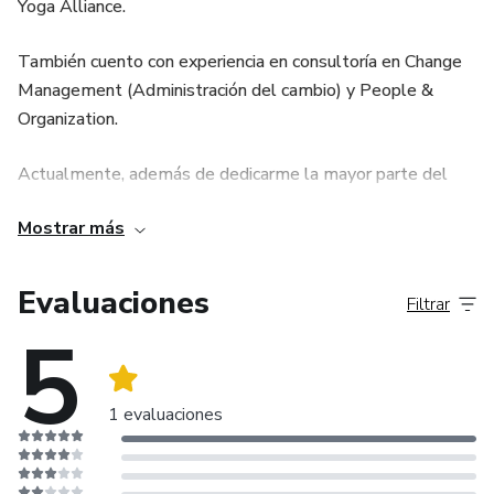
Yoga Alliance.
También cuento con experiencia en consultoría en Change
Management (Administración del cambio) y People &
Organization.
Actualmente, además de dedicarme la mayor parte del
tiempo a la psicoterapia tanto presencial como virtual,
Mostrar más
imparto conferencias, talleres sobre bienestar, consciencia
y mindfulness organizacional; Imparto clases de yoga en
empresas y participo en proyectos de capacitación en
Evaluaciones
Filtrar
ventas desde una perspectiva humanista además de
5
colaborar para distintos medios abordando temas diversos
de bienestar organizacional.
1 evaluaciones