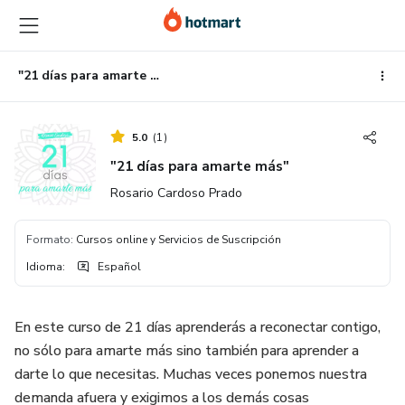
Ir
Ir
Ir
al
a
al
contenido
la
pie
principal
página
de
"21 días para amarte más"
de
página
pago
5.0
(
1
)
"21 días para amarte más"
Rosario Cardoso Prado
Formato
:
Cursos online y Servicios de Suscripción
Idioma
:
Español
En este curso de 21 días aprenderás a reconectar contigo,
no sólo para amarte más sino también para aprender a
darte lo que necesitas. Muchas veces ponemos nuestra
demanda afuera y exigimos a los demás cosas