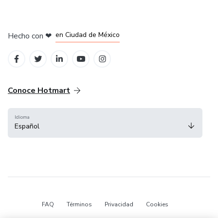
en Bogotá
en Amsterdam
en Madrid
en Ciudad de México
Hecho con
❤
en Belo Horizonte
Conoce Hotmart
Idioma
Español
FAQ
Términos
Privacidad
Cookies