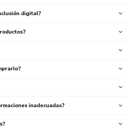
clusión digital?
productos?
mprarlo?
ormaciones inadecuadas?
s?