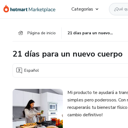
Ir
Ir
Ir
Categorías
al
a
al
contenido
la
pie
principal
página
de
Página de inicio
21 días para un nuevo cuerpo
de
página
pago
21 días para un nuevo cuerpo
Español
Mi producto te ayudará a tran
simples pero poderosos. Con n
recuperarás tu bienestar físic
cambio definitivo!