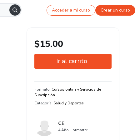
Acceder a mi curso
Crear un curso
$15.00
Ir al carrito
Garantía de 7 días
Estudia a tu manera y en cualquier
Formato
:
Cursos online y Servicios de
dispositivo
Suscripción
Categoría
:
Salud y Deportes
CE
4 Año Hotmarter