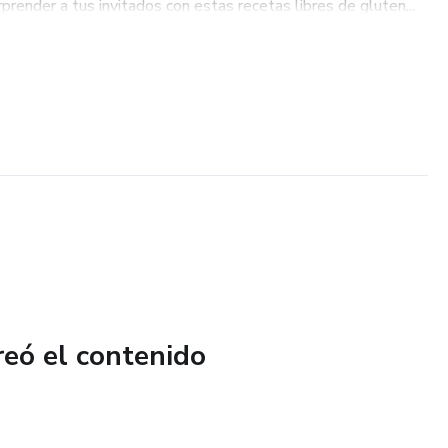
rprender a tus invitados con estas recetas libres de gluten...
reó el contenido