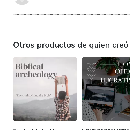
......................................................................................................................................
Otros productos de quien creó