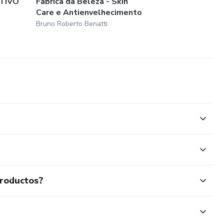
TIVO
Fábrica da Beleza - Skin
Care e Antienvelhecimento
Bruno Roberto Benatti
productos?