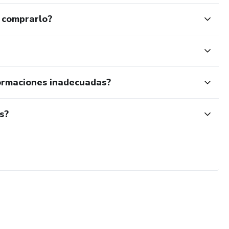
 comprarlo?
ormaciones inadecuadas?
s?