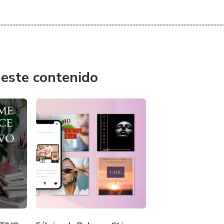
......................................................................................................................................................
 este contenido