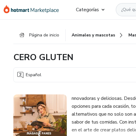
Ir
Ir
Ir
Categorías
al
a
al
contenido
la
pie
principal
página
de
Página de inicio
Animales y mascotas
Mas
de
página
pago
CERO GLUTEN
Español
nnovadoras y deliciosas. Desd
opciones para cada ocasión, to
alternativos que no solo son a
sabor de tus comidas. Con inst
en el arte de crear platos del