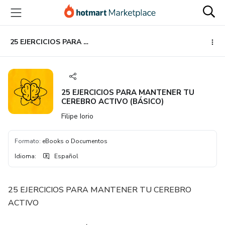
Ir
Ir
Ir
al
a
al
contenido
la
pie
principal
página
de
25 EJERCICIOS PARA MANTENER TU CEREBRO ACTIVO (BÁSICO)
de
página
pago
25 EJERCICIOS PARA MANTENER TU
CEREBRO ACTIVO (BÁSICO)
Filipe Iorio
Formato
:
eBooks o Documentos
Idioma
:
Español
25 EJERCICIOS PARA MANTENER TU CEREBRO
ACTIVO