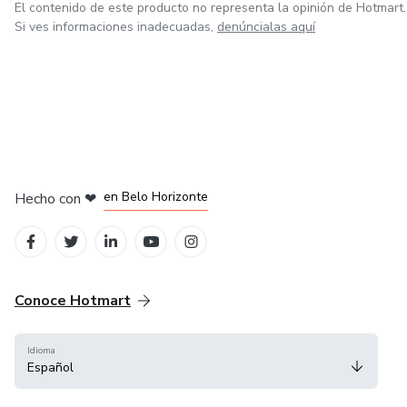
El contenido de este producto no representa la opinión de Hotmart.
Si ves informaciones inadecuadas,
denúncialas aquí
en Ciudad de México
en Bogotá
en Amsterdam
en Madrid
en Belo Horizonte
Hecho con
❤
Conoce Hotmart
Idioma
Español