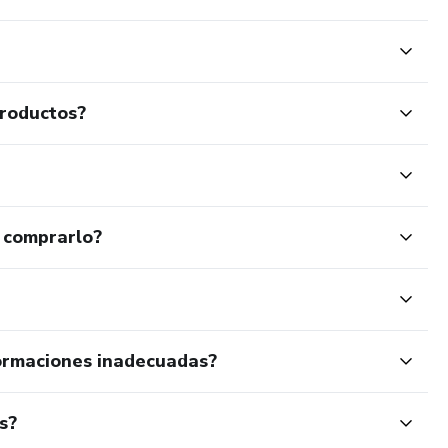
productos?
 comprarlo?
ormaciones inadecuadas?
s?