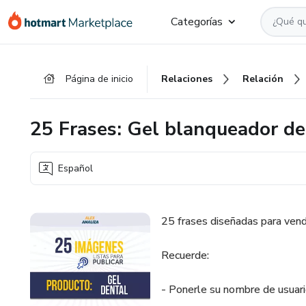
Ir
Ir
Ir
Categorías
al
a
al
contenido
la
pie
principal
página
de
Página de inicio
Relaciones
Relación
de
página
pago
25 Frases: Gel blanqueador de
Español
25 frases diseñadas para vend
Recuerde:
- Ponerle su nombre de usuari