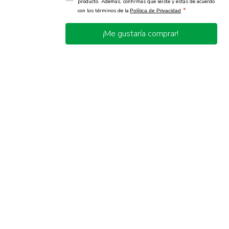
producto. Además, confirmas que leíste y estás de acuerdo
*
con los términos de la
Política de Privacidad
¡Me gustaría comprar!