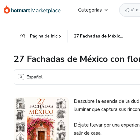
Ir
Ir
Ir
Categorías
al
a
al
contenido
la
pie
principal
página
de
Página de inicio
27 Fachadas de México con flores para iluminar
de
página
pago
27 Fachadas de México con flor
Español
Descubre la esencia de la ciud
iluminar que captura sus rin
Déjate llevar por una experienc
salir de casa.