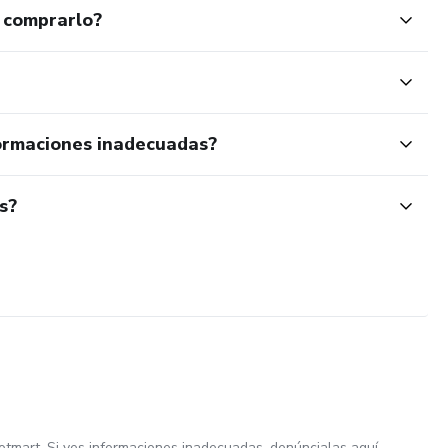
 comprarlo?
ormaciones inadecuadas?
s?
otmart. Si ves informaciones inadecuadas,
denúncialas aquí