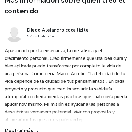
Más información sobre quien creó el
Nada automático. Cada proyecto es tratado con intención y
estrategia.
contenido
Si quieres que tu contenido deje de pasar desapercibido y
Diego Alejandro coca lízite
empiece a trabajar por ti, estás en el lugar correcto.
5 Año Hotmarter
Tú crea. Nosotros nos encargamos de que se vea increíble.
Apasionado por la enseñanza, la metafísica y el
crecimiento personal. Creo firmemente que una idea clara y
📩 Escríbenos y llevemos tu contenido al siguiente nivel.
bien aplicada puede transformar por completo la vida de
una persona. Como decía Marco Aurelio: "La felicidad de tu
vida depende de la calidad de tus pensamientos". En cada
proyecto y producto que creo, busco unir la sabiduría
atemporal con herramientas prácticas que cualquiera pueda
aplicar hoy mismo. Mi misión es ayudar a las personas a
descubrir su verdadero potencial, vivir con propósito y
alcanzar metas que antes parecían lej...
Mostrar más