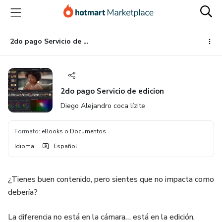
Ir
Ir
Ir
al
a
al
contenido
la
pie
principal
página
de
2do pago Servicio de edicion
de
página
pago
2do pago Servicio de edicion
Diego Alejandro coca lízite
Formato
:
eBooks o Documentos
Idioma
:
Español
¿Tienes buen contenido, pero sientes que no impacta como
debería?
La diferencia no está en la cámara… está en la edición.