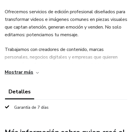
Ofrecemos servicios de edición profesional diseñados para
transformar videos e imágenes comunes en piezas visuales
que captan atención, generan emoción y venden. No solo
editamos: potenciamos tu mensaje.
Trabajamos con creadores de contenido, marcas
personales, negocios digitales y empresas que quieren
verse más profesionales sin perder autenticidad.
Mostrar más
Ajustamos colores, ritmo, sonido y detalles clave para que
tu contenido se vea limpio, moderno y alineado con tu
objetivo: más visualizaciones, más interacción y más
Detalles
conversiones.
Garantía de 7 días
Ya sea para Reels, TikTok, anuncios, videos corporativos o
contenido para redes, adaptamos cada edición al estilo de
tu marca y al público que quieres atraer. Nada genérico.