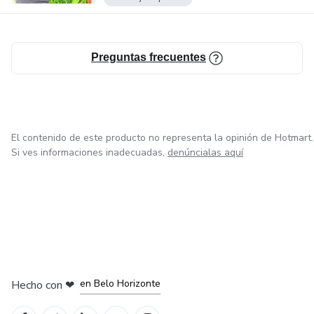
Preguntas frecuentes
El contenido de este producto no representa la opinión de Hotmart.
Si ves informaciones inadecuadas,
denúncialas aquí
en Ciudad de México
en Bogotá
en Amsterdam
en Madrid
en Belo Horizonte
Hecho con
❤