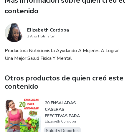
Más información sobre quien creó el
contenido
✅ ESTE EBOOK TRAE MÁS DE 45 RECETAS ENTRE
DESAYUNOS ALMUERZOS Y CENAS
Elizabeth Cordoba
ADEMAS 1 RECETA DE UN BATIDO VERDE
3 Año Hotmarter
SuperQuema QUE LIMPIARA SU ORGANISMO Y ASÍ
Productora Nutricionista Ayudando A Mujeres A Lograr
PUEDA BAJAR LA GRASA Aún MÁS REBELDE
Una Mejor Salud Física Y Mental
✅ VIENE TODO ESPECIFICADO PARA QUE NO Haya
NINGUNA CONFUSIÓN Y TENGA RESULTADOS CADA
Otros productos de quien creó este
SEMANA, SE PROBO CON MÁS DE 300 MUJERES DE
contenido
DIFERENTES METABOLISMOS Y TODAS LOGRARON
RESULTADO CADA SEMANA
20 ENSALADAS
CASERAS
✅ QUE ESPERAS PARA LOGRAR TU MEJOR VERSIÓN
EFECTIVAS PARA
EN DÍAS
Elizabeth Cordoba
ADELGAZAR
Salud y Deportes