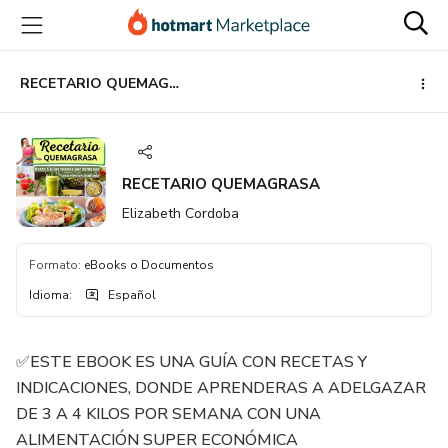
Ir
Ir
Ir
al
a
al
contenido
la
pie
principal
página
de
RECETARIO QUEMAGRASA
de
página
pago
RECETARIO QUEMAGRASA
Elizabeth Cordoba
Formato
:
eBooks o Documentos
Idioma
:
Español
✅ESTE EBOOK ES UNA GUÍA CON RECETAS Y
INDICACIONES, DONDE APRENDERAS A ADELGAZAR
DE 3 A 4 KILOS POR SEMANA CON UNA
ALIMENTACIÓN SUPER ECONÓMICA