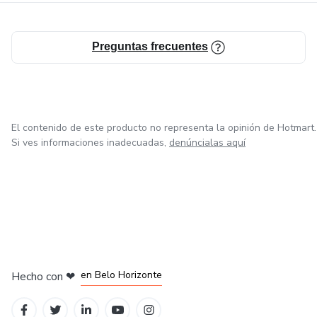
Preguntas frecuentes
El contenido de este producto no representa la opinión de Hotmart.
Si ves informaciones inadecuadas,
denúncialas aquí
en Ciudad de México
en Bogotá
en Amsterdam
en Madrid
en Belo Horizonte
Hecho con
❤