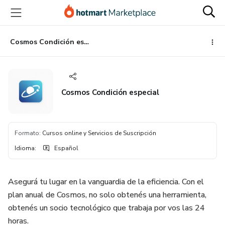
Ir
Ir
Ir
al
a
al
contenido
la
pie
principal
página
de
Cosmos Condición especial
de
página
pago
Cosmos Condición especial
Formato
:
Cursos online y Servicios de Suscripción
Idioma
:
Español
Asegurá tu lugar en la vanguardia de la eficiencia. Con el
plan anual de Cosmos, no solo obtenés una herramienta,
obtenés un socio tecnológico que trabaja por vos las 24
horas.