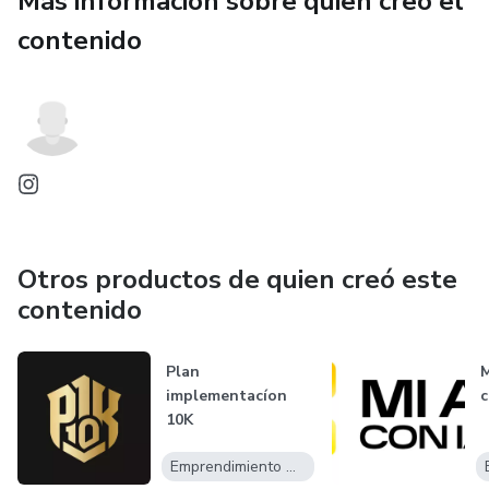
Más información sobre quien creó el
contenido
Otros productos de quien creó este
contenido
Plan
M
implementacíon
c
10K
Emprendimiento Digital