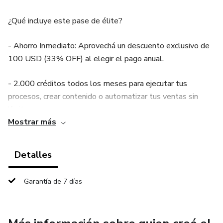
¿Qué incluye este pase de élite?
- Ahorro Inmediato: Aprovechá un descuento exclusivo de
100 USD (33% OFF) al elegir el pago anual.
- 2.000 créditos todos los meses para ejecutar tus
procesos, crear contenido o automatizar tus ventas sin
límites.
Mostrar más
Tranquilidad Total: Un año completo de acceso
garantizado a todas las funcionalidades de Cosmos AI.
Detalles
Dejá de pagar mes a mes y empezá a construir un sistema
Garantía de 7 días
sólido hoy mismo.