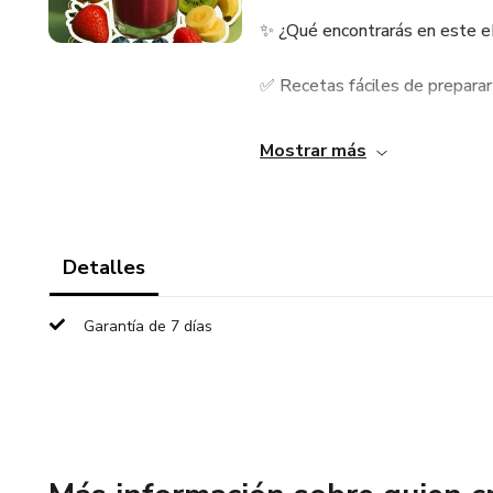
✨ ¿Qué encontrarás en este 
✅ Recetas fáciles de preparar
✅ Ingredientes naturales y ac
Mostrar más
✅ Opciones sin alcohol para to
✅ Cocktails saludables para s
Detalles
✅ Tips para personalizar tus
Garantía de 7 días
Ideal para:
✔️ Amantes del estilo de vida
✔️ Personas que buscan opcion