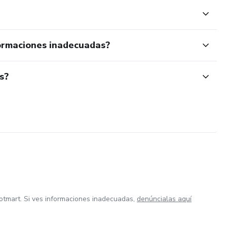
ormaciones inadecuadas?
s?
otmart. Si ves informaciones inadecuadas,
denúncialas aquí