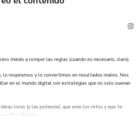
reó el contenido
 o mixología natural
 con recetas originales y coloridas
udable de cualquier reunión o simplemente disfruta
ero miedo a romper las reglas (cuando es necesario, claro).
ma tu rutina en una experiencia deliciosa y nutritiva!
, lo respiramos y lo convertimos en resultados reales. Nos
llar en el mundo digital con estrategias que no solo suenan
 ideas locas (y las potencie), que ame los retos y que te
venid@ a 3Minds!
ividad con propósito.