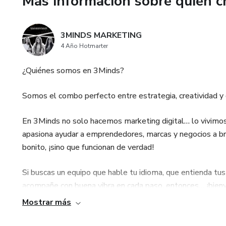
Más información sobre quien c
✔️ Emprendedores de la cocina
3MINDS MARKETING
✔️ Quienes quieren impresionar
4 Año Hotmarter
💡 Conviértete en el alma sal
¿Quiénes somos en 3Minds?
cuidándote con cada sorbo.
Somos el combo perfecto entre estrategia, creatividad y c
👉 ¡Descárgalo ahora y transfor
En 3Minds no solo hacemos marketing digital… lo vivimos
apasiona ayudar a emprendedores, marcas y negocios a bri
bonito, ¡sino que funcionan de verdad!
Si buscas un equipo que hable tu idioma, que entienda tus
acompañe con buena vibra en cada paso, entonces… ¡bien
Mostrar más
Acá no vendemos humo. Vendemos claridad, acción y creat