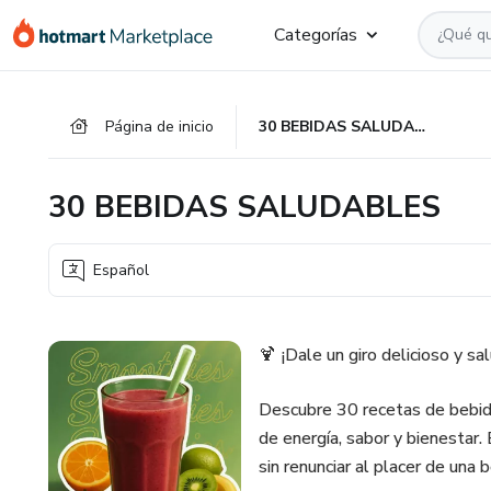
Ir
Ir
Ir
Categorías
al
a
al
contenido
la
pie
principal
página
de
Página de inicio
30 BEBIDAS SALUDABLES
de
página
pago
30 BEBIDAS SALUDABLES
Español
🍹 ¡Dale un giro delicioso y sal
Descubre 30 recetas de bebida
de energía, sabor y bienestar.
sin renunciar al placer de una b