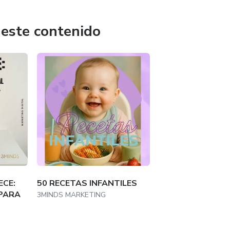
ener una mente inquieta no es una opción, es una ventaja.
 este contenido
ECE:
50 RECETAS INFANTILES
 PARA
3MINDS MARKETING