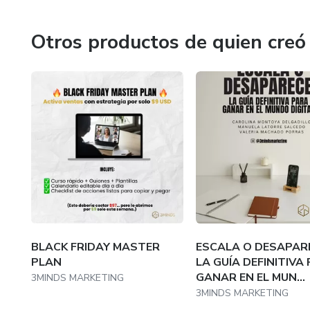
Porque en este mundo digital que cambia todos los días, t
Otros productos de quien creó
¿List@ para escalar con estrategia y estilo?
Nosotras ya estamos listas para ti.
BLACK FRIDAY MASTER
ESCALA O DESAPAR
PLAN
LA GUÍA DEFINITIVA
GANAR EN EL MUN...
3MINDS MARKETING
3MINDS MARKETING