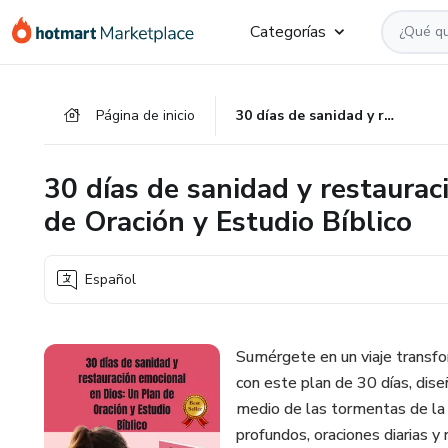
Ir
Ir
Ir
Categorías
al
a
al
contenido
la
pie
principal
página
de
Página de inicio
30 días de sanidad y restauración emocional en Dios: Un Plan de Oración y Estudio Bíblico
de
página
pago
30 días de sanidad y restaurac
de Oración y Estudio Bíblico
Español
Sumérgete en un viaje transfor
con este plan de 30 días, dis
medio de las tormentas de la v
profundos, oraciones diarias y