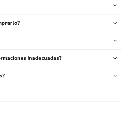
mprarlo?
ormaciones inadecuadas?
s?