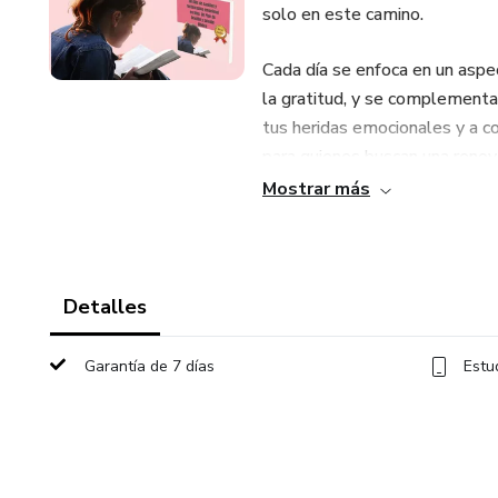
solo en este camino.
Cada día se enfoca en un aspe
la gratitud, y se complementa 
tus heridas emocionales y a co
para quienes buscan una renova
Palabra de Dios.
Mostrar más
Inicia hoy este viaje de sanid
transforme tu vida desde aden
Detalles
Garantía de 7 días
Estu