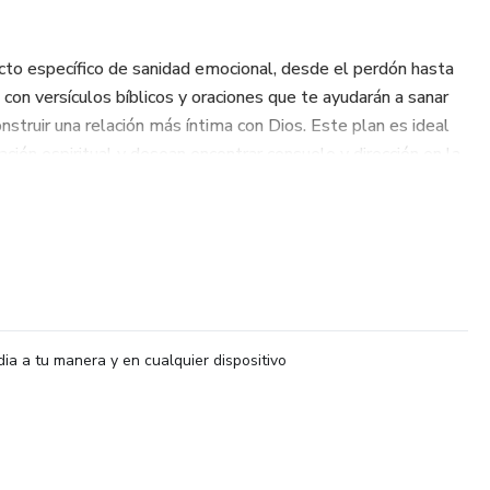
cto específico de sanidad emocional, desde el perdón hasta
con versículos bíblicos y oraciones que te ayudarán a sanar
nstruir una relación más íntima con Dios. Este plan es ideal
ción espiritual y desean encontrar consuelo y dirección en la
ad y restauración emocional, y permite que el poder de Dios
tro hacia afuera.
dia a tu manera y en cualquier dispositivo