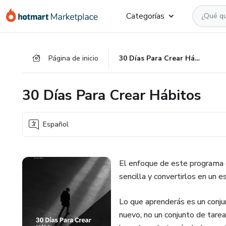
Ir
Ir
Ir
Categorías
al
a
al
contenido
la
pie
principal
página
de
Página de inicio
30 Días Para Crear Hábitos
de
página
pago
30 Días Para Crear Hábitos
Español
El enfoque de este programa e
sencilla y convertirlos en un es
Lo que aprenderás es un conjunt
nuevo, no un conjunto de tarea