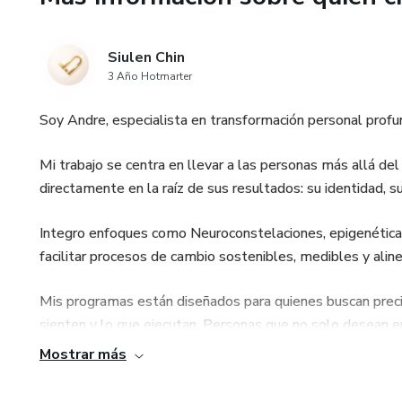
Siulen Chin
3 Año Hotmarter
Soy Andre, especialista en transformación personal profu
Mi trabajo se centra en llevar a las personas más allá del 
directamente en la raíz de sus resultados: su identidad, 
Integro enfoques como Neuroconstelaciones, epigenética
facilitar procesos de cambio sostenibles, medibles y aline
Mis programas están diseñados para quienes buscan precis
sienten y lo que ejecutan. Personas que no solo desean e
Mostrar más
Este espacio no es para consumir información, saber más, 