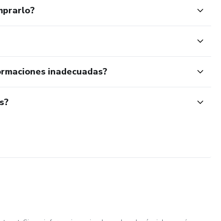
mprarlo?
ormaciones inadecuadas?
s?