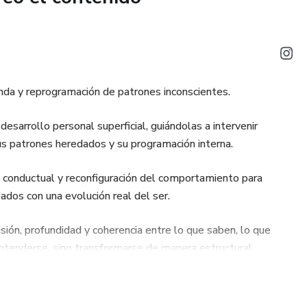
nda y reprogramación de patrones inconscientes.
desarrollo personal superficial, guiándolas a intervenir
sus patrones heredados y su programación interna.
 conductual y reconfiguración del comportamiento para
ados con una evolución real del ser.
ión, profundidad y coherencia entre lo que saben, lo que
ntenderse, sino transformarse de manera estructural.
es para convertirse en alguien que opera diferente.