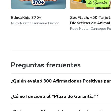
EducaKids 370+
ZooFlash: +50 Tarjet
Didácticas de Anima
Rudy Nestor Carnaque Puchoc
Rudy Nestor Carnaque P
Preguntas frecuentes
¿Quién evaluó 300 Afirmaciones Positivas pa
¿Cómo funciona el “Plazo de Garantía”?