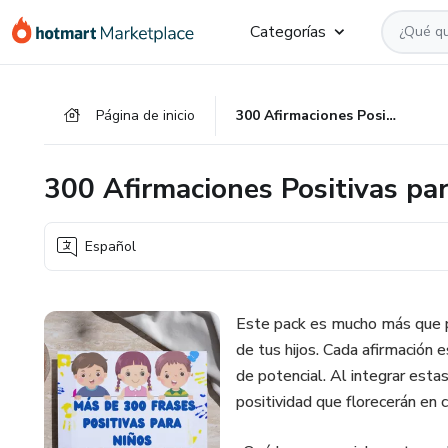
Ir
Ir
Ir
Categorías
al
a
al
contenido
la
pie
principal
página
de
Página de inicio
300 Afirmaciones Positivas para Niños
de
página
pago
300 Afirmaciones Positivas pa
Español
Este pack es mucho más que pa
de tus hijos. Cada afirmación e
de potencial. Al integrar esta
positividad que florecerán en 