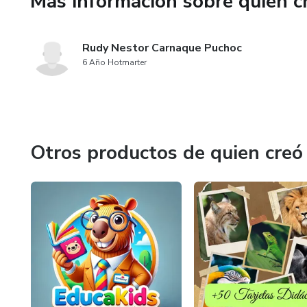
Más información sobre quien c
día, sino que también construi
enfrentar cualquier reto. 💪✨
Rudy Nestor Carnaque Puchoc
6 Año Hotmarter
Otros productos de quien creó