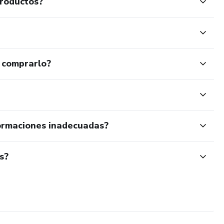
productos?
 comprarlo?
ormaciones inadecuadas?
s?