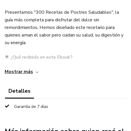
Presentamos "300 Recetas de Postres Saludables", la
guía más completa para disfrutar del dulce sin
remordimientos. Hemos diseñado este recetario para
quienes aman el sabor pero cuidan su salud, su digestión y
su energía.
🌟 ¿Qué recibirás en este Ebook?
Mostrar más
300 recetas probadas y organizadas en 6 categorías
estratégicas:
Detalles
1. Chocolate Irresistible: Trufas de aguacate, brownies de
frijol negro y marquesas cremosas.
Garantía de 7 días
2. Frutas Naturales: Carpaccios, peras al vino y brochetas
que resaltan el dulzor real.