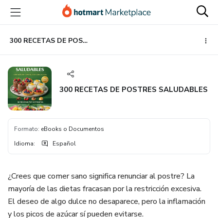
Ir
Ir
Ir
al
a
al
contenido
la
pie
principal
página
de
300 RECETAS DE POSTRES SALUDABLES
de
página
pago
300 RECETAS DE POSTRES SALUDABLES
Formato
:
eBooks o Documentos
Idioma
:
Español
¿Crees que comer sano significa renunciar al postre? La
mayoría de las dietas fracasan por la restricción excesiva.
El deseo de algo dulce no desaparece, pero la inflamación
y los picos de azúcar sí pueden evitarse.