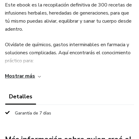
Este ebook es la recopilación definitiva de 300 recetas de
infusiones herbales, heredadas de generaciones, para que
tú mismo puedas aliviar, equilibrar y sanar tu cuerpo desde
adentro.
Olvídate de químicos, gastos interminables en farmacia y
soluciones complicadas. Aquí encontrarás el conocimiento
práctico para:
Mostrar más
Recargar tu energía y combatir el cansancio crónico.
Calmar tu digestión y malestares estomacales.
Detalles
Dormir mejor y manejar el estrés de forma natural.
Garantía de 7 días
Fortalecer tus defensas con lo que la tierra te ofrece.
Es más que un recetario; es empoderamiento, ahorro y