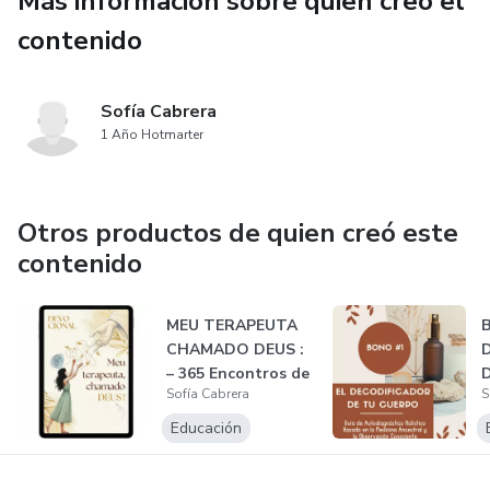
Más información sobre quien creó el
conexión con la sabiduría de siempre. Una inversión única
contenido
por solo $5 para transformar tu bienestar con lo simple,
seguro y efectivo.
Sofía Cabrera
Recupera el control. Tu cuerpo agradecerá este regreso a
1 Año Hotmarter
lo esencial.
Otros productos de quien creó este
contenido
MEU TERAPEUTA
B
CHAMADO DEUS :
– 365 Encontros de
Sofía Cabrera
S
Consolo e Re...
Educación