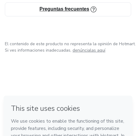
Preguntas frecuentes
El contenido de este producto no representa la opinión de Hotmart.
Si ves informaciones inadecuadas,
denúncialas aquí
en Ciudad de México
en Bogotá
en Amsterdam
en Madrid
en Belo Horizonte
Hecho con
❤