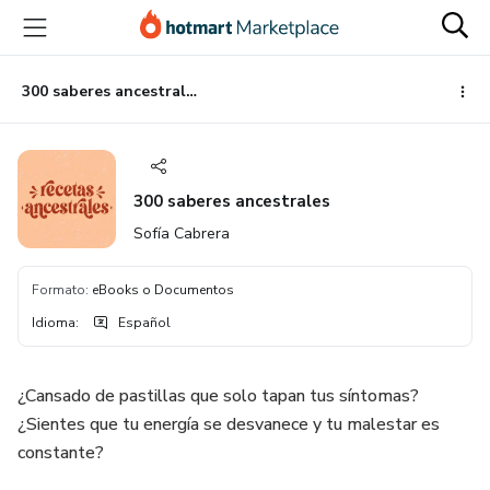
Ir
Ir
Ir
al
a
al
contenido
la
pie
principal
página
de
300 saberes ancestrales
de
página
pago
300 saberes ancestrales
Sofía Cabrera
Formato
:
eBooks o Documentos
Idioma
:
Español
¿Cansado de pastillas que solo tapan tus síntomas?
¿Sientes que tu energía se desvanece y tu malestar es
constante?