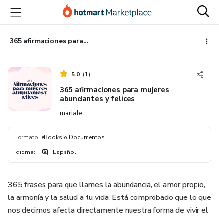
Ir
Ir
Ir
al
a
al
contenido
la
pie
principal
página
de
365 afirmaciones para mujeres abundantes y felices
de
página
pago
5.0
(
1
)
365 afirmaciones para mujeres
abundantes y felices
mariale
Formato
:
eBooks o Documentos
Idioma
:
Español
365 frases para que llames la abundancia, el amor propio,
la armonía y la salud a tu vida. Está comprobado que lo que
nos decimos afecta directamente nuestra forma de vivir el