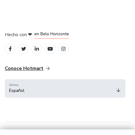
en Ciudad de México
en Bogotá
en Amsterdam
en Madrid
en Belo Horizonte
Hecho con
❤
Conoce Hotmart
Idioma
Español