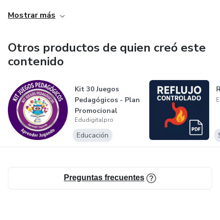
comunidad que aprende y evoluciona día a día.
Mostrar más
Otros productos de quien creó este
contenido
Kit 30 Juegos
R
Pedagógicos - Plan
E
Promocional
Edudigitalpro
Educación
Preguntas frecuentes