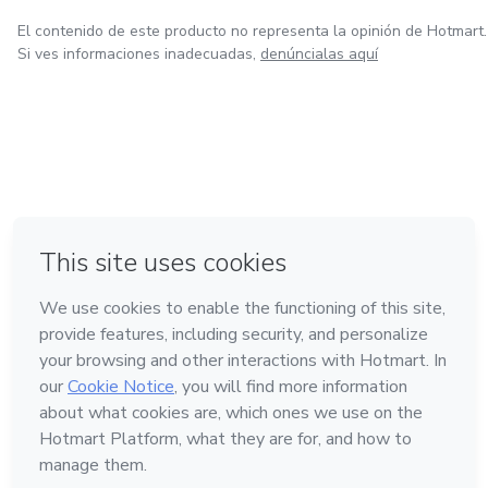
El contenido de este producto no representa la opinión de Hotmart.
Si ves informaciones inadecuadas,
denúncialas aquí
en Bogotá
en Amsterdam
en Madrid
en Ciudad de México
Hecho con
❤
en Belo Horizonte
Conoce Hotmart
Idioma
Español