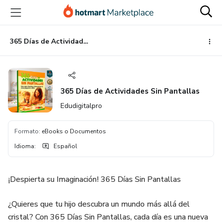
Ir
Ir
Ir
al
a
al
contenido
la
pie
principal
página
de
365 Días de Actividades Sin Pantallas
de
página
pago
365 Días de Actividades Sin Pantallas
Edudigitalpro
Formato
:
eBooks o Documentos
Idioma
:
Español
¡Despierta su Imaginación! 365 Días Sin Pantallas
¿Quieres que tu hijo descubra un mundo más allá del
cristal? Con 365 Días Sin Pantallas, cada día es una nueva