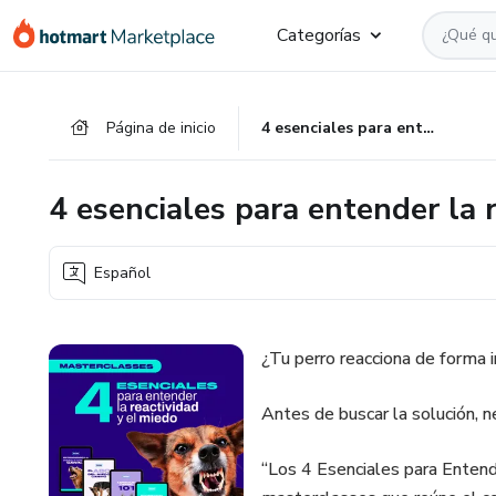
Ir
Ir
Ir
Categorías
al
a
al
contenido
la
pie
principal
página
de
Página de inicio
4 esenciales para entender la reactividad y el miedo
de
página
pago
4 esenciales para entender la 
Español
¿Tu perro reacciona de forma 
Antes de buscar la solución, 
“Los 4 Esenciales para Entend