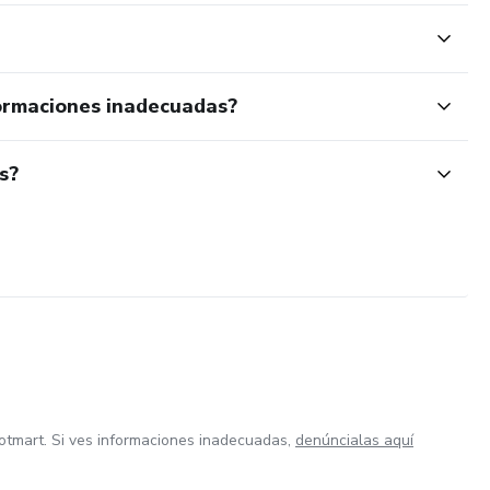
ormaciones inadecuadas?
s?
otmart. Si ves informaciones inadecuadas,
denúncialas aquí