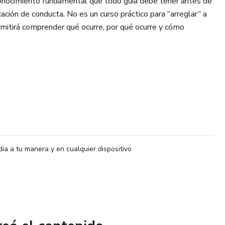
onocimiento fundamental que todo guía debe tener antes de
icación de conducta. No es un curso práctico para “arreglar” a
rmitirá comprender qué ocurre, por qué ocurre y cómo
 video:
nina – Tipos de reactividad, causas y señales tempranas.
er las señales corporales y emocionales de tu perro.
tendiendo el miedo, sus detonantes y consecuencias.
dia a tu manera y en cualquier dispositivo
d y el Miedo – Factores del entorno y rutinas que influyen