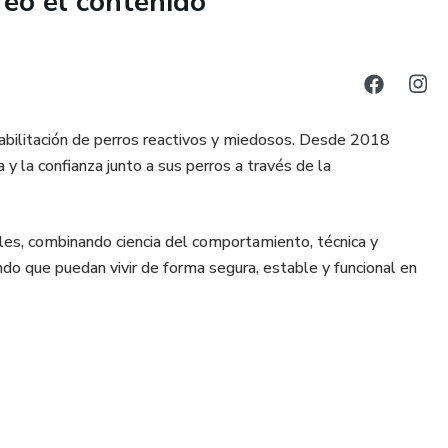
reó el contenido
vidad y miedo.
l de tu perro.
tu manejo diario influyen en su conducta.
habilitación de perros reactivos y miedosos. Desde 2018
mpeoran el problema.
 y la confianza junto a sus perros a través de la
ales, combinando ciencia del comportamiento, técnica y
 bases sólidas.
ndo que puedan vivir de forma segura, estable y funcional en
adivinar y tomar decisiones informadas.
orzar sus fundamentos.
s de actuar por intuición y empezarás a comprender de
a.