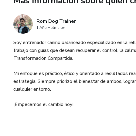
Más información sobre quien c
Identificar y diferenciar reacti
Interpretar el lenguaje corpora
Rom Dog Trainer
1 Año Hotmarter
Comprender cómo el entorno y 
Soy entrenador canino balanceado especializado en la re
Evitar errores comunes que e
trabajo con guías que desean recuperar el control, la calma
Transformación Compartida.
🎯 Ideal para:
Mi enfoque es práctico, ético y orientado a resultados re
Guías que quieren empezar con
estrategia. Siempre priorizo el bienestar de ambos, logra
cualquier entorno.
Personas que buscan dejar de 
¡Empecemos el cambio hoy!
Profesionales que quieren ref
Con este conocimiento, dejará
verdad lo que tu perro necesit