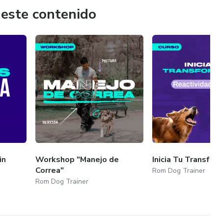
 este contenido
… y prepárate para el cambio.
in
Workshop "Manejo de
Inicia Tu Transfo
Correa"
Rom Dog Trainer
Rom Dog Trainer