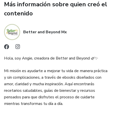
Más información sobre quien creó el
Beneficios de este pack:
contenido
✅ Cocina rápida y sencilla con ingredientes que ya tienes en
casa.
Better and Beyond Mx
✅ Dale sabor y variedad a tus comidas sin perder la salud.
✅ Ahorrar tiempo y esfuerzo en la cocina.
Hola, soy Angie, creadora de Better and Beyond 🌿✨
✅ Recetas que toda la familia disfrutará.
Mi misión es ayudarte a mejorar tu vida de manera práctica
¡Aprovecha el precio de lanzamiento, por tiempo
y sin complicaciones, a través de ebooks diseñados con
limititado!
amor, claridad y mucha inspiración. Aquí encontrarás
recetarios saludables, guías de bienestar y recursos
Haz clic en “Comprar” y empieza hoy a disfrutar de comidas
pensados para que disfrutes el proceso de cuidarte
deliciosas y saludables. 🌱
mientras transformas tu día a día.