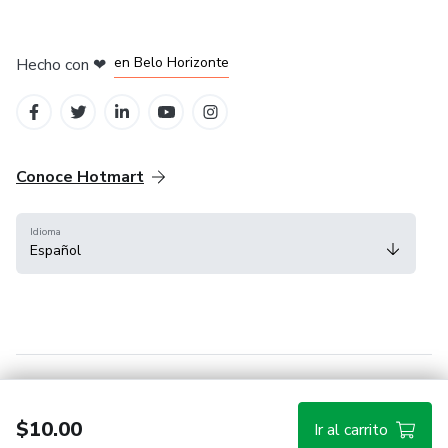
en Ciudad de México
en Bogotá
en Amsterdam
en Madrid
en Belo Horizonte
Hecho con
❤
Conoce Hotmart
Idioma
Español
FAQ
Términos
Privacidad
Cookies
$10.00
Ir al carrito