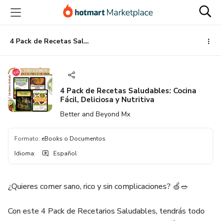
Ir
Ir
Ir
al
a
al
contenido
la
pie
principal
página
de
4 Pack de Recetas Saludables: Cocina Fácil, Deliciosa y Nutritiva
de
página
pago
4 Pack de Recetas Saludables: Cocina
Fácil, Deliciosa y Nutritiva
Better and Beyond Mx
Formato
:
eBooks o Documentos
Idioma
:
Español
¿Quieres comer sano, rico y sin complicaciones? 🍏🥗
Con este 4 Pack de Recetarios Saludables, tendrás todo