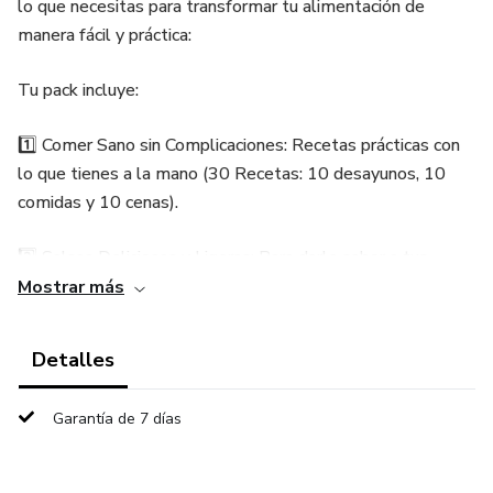
lo que necesitas para transformar tu alimentación de
manera fácil y práctica:
Tu pack incluye:
1️⃣ Comer Sano sin Complicaciones: Recetas prácticas con
lo que tienes a la mano (30 Recetas: 10 desayunos, 10
comidas y 10 cenas).
2️⃣ Salsas Deliciosas y Ligeras: Para darle sabor a tus
platillos sin culpa (14 Salsas o Acompañamientos).
Mostrar más
3️⃣ Bebidas Saludables y Deliciosas: Refrescos, smoothies
Detalles
y opciones nutritivas para todos los días (20 Bebidas).
Garantía de 7 días
4️⃣ Aderezos y Dips Saludables: Complementos fáciles
que harán que cada comida sea deliciosa (12 Aderezos).