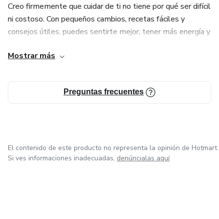
Creo firmemente que cuidar de ti no tiene por qué ser difícil
ni costoso. Con pequeños cambios, recetas fáciles y
consejos útiles, puedes sentirte mejor, tener más energía y
alcanzar la mejor versión de ti misma.
Mostrar más
En Better and Beyond encontrarás:
Preguntas frecuentes
✅ Recetarios saludables para comer rico sin descuidar tu
cuerpo.
✅ Guías prácticas de autocuidado y estilo de vida.
El contenido de este producto no representa la opinión de Hotmart.
✅ Tips sencillos que realmente puedes aplicar en tu rutina
Si ves informaciones inadecuadas,
denúncialas aquí
diaria.
✨ Mi objetivo es acompañarte a dar pasos firmes hacia tu
bienestar, motivarte y demostrarte que sí es posible vivir
mejor, empezando desde hoy.