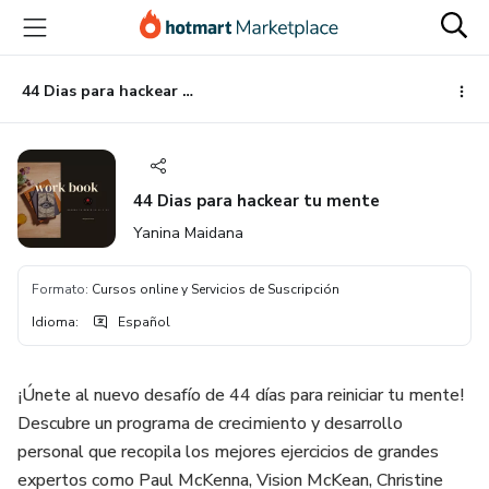
Ir
Ir
Ir
al
a
al
contenido
la
pie
principal
página
de
44 Dias para hackear tu mente
de
página
pago
44 Dias para hackear tu mente
Yanina Maidana
Formato
:
Cursos online y Servicios de Suscripción
Idioma
:
Español
¡Únete al nuevo desafío de 44 días para reiniciar tu mente!
Descubre un programa de crecimiento y desarrollo
personal que recopila los mejores ejercicios de grandes
expertos como Paul McKenna, Vision McKean, Christine