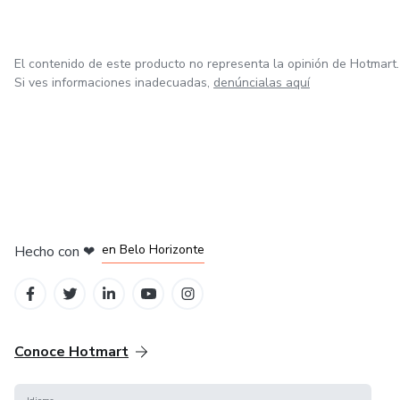
El contenido de este producto no representa la opinión de Hotmart.
Si ves informaciones inadecuadas,
denúncialas aquí
en Ciudad de México
en Bogotá
en Amsterdam
en Madrid
en Belo Horizonte
Hecho con
❤
Conoce Hotmart