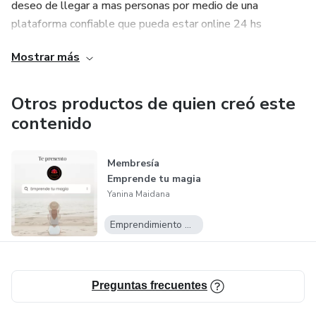
deseo de llegar a mas personas por medio de una
plataforma confiable que pueda estar online 24 hs
Mostrar más
Bueno sin mas espera te dejo mis datos de contacto no
olvides seguirme en las redes
Otros productos de quien creó este
Buena vida y gracias por confiar en mi
contenido
Membresía
Emprende tu magia
Yanina Maidana
Emprendimiento Digital
Preguntas frecuentes