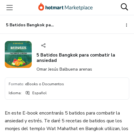
Ir
Ir
Ir
al
a
al
contenido
la
pie
principal
página
de
5 Batidos Bangkok para combatir la ansiedad
de
página
pago
5 Batidos Bangkok para combatir la
ansiedad
Omar Jesús Balbuena arenas
Formato
:
eBooks o Documentos
Idioma
:
Español
En este E-book encontrarás 5 batidos para combatir la
ansiedad y estrés. Te daré 5 recetas de batidos que los
monjes del templo Wat Mahathat en Bangkok utilizan, los