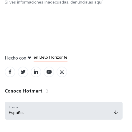
Si ves informaciones inadecuadas,
denúncialas aquí
en Ciudad de México
en Bogotá
en Amsterdam
en Madrid
en Belo Horizonte
Hecho con
❤
Conoce Hotmart
Idioma
Español