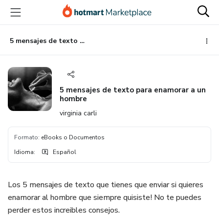
Ir
Ir
Ir
al
a
al
contenido
la
pie
principal
página
de
5 mensajes de texto para enamorar a un hombre
de
página
pago
5 mensajes de texto para enamorar a un
hombre
virginia carli
Formato
:
eBooks o Documentos
Idioma
:
Español
Los 5 mensajes de texto que tienes que enviar si quieres
enamorar al hombre que siempre quisiste! No te puedes
perder estos increibles consejos.