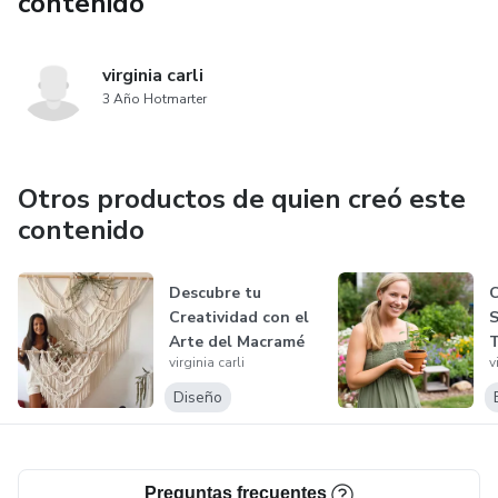
contenido
virginia carli
3 Año Hotmarter
Otros productos de quien creó este
contenido
Descubre tu
C
Creatividad con el
S
Arte del Macramé
T
virginia carli
v
V
(
Diseño
Preguntas frecuentes