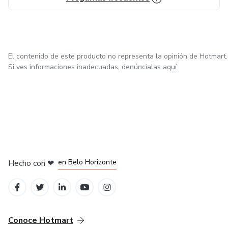
El contenido de este producto no representa la opinión de Hotmart.
Si ves informaciones inadecuadas,
denúncialas aquí
en Ciudad de México
en Bogotá
en Amsterdam
en Madrid
en Belo Horizonte
Hecho con
❤
Conoce Hotmart