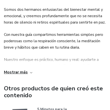
Somos dos hermanos entusiastas del bienestar mental y
emocional, y creemos profundamente que no se necesita
horas de silencio ni retiros espirituales para sentirte en paz.
Con nuestra guía compartimos herramientas simples pero
poderosas como la respiración consciente, la meditación
breve y hábitos que caben en tu rutina diaria.
Nuestro enfoque es práctico, humano y real: ayudarte a
reconectar contigo mismo en solo 5 minutos al día.
Mostrar más
Si buscas un espacio donde aprender a calmar tu mente sin
complicaciones, este es tu lugar.
Otros productos de quien creó este
contenido
5 Minutos para la