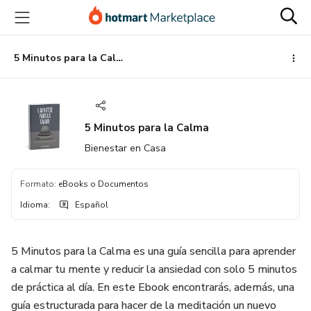
Ir
Ir
Ir
al
a
al
contenido
la
pie
principal
página
de
5 Minutos para la Calma
de
página
pago
5 Minutos para la Calma
Bienestar en Casa
Formato
:
eBooks o Documentos
Idioma
:
Español
5 Minutos para la Calma es una guía sencilla para aprender
a calmar tu mente y reducir la ansiedad con solo 5 minutos
de práctica al día. En este Ebook encontrarás, además, una
guía estructurada para hacer de la meditación un nuevo