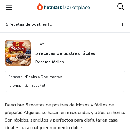
Ir
Ir
Ir
al
a
al
contenido
la
pie
principal
página
de
5 recetas de postres fáciles
de
página
pago
5 recetas de postres fáciles
Recetas fáciles
Formato
:
eBooks o Documentos
Idioma
:
Español
Descubre 5 recetas de postres deliciosos y fáciles de
preparar. Algunos se hacen en microondas y otros en horno.
Son rápidos, sencillos y perfectos para disfrutar en casa,
ideales para cualquier momento dulce.