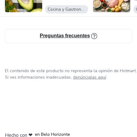
A
Cocina y Gastronomía
Preguntas frecuentes
El contenido de este producto no representa la opinión de Hotmart.
Si ves informaciones inadecuadas,
denúncialas aquí
en Ciudad de México
en Bogotá
en Amsterdam
en Madrid
en Belo Horizonte
Hecho con
❤