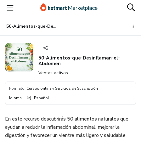
Ir
Ir
Ir
al
a
al
contenido
la
pie
principal
página
de
50-Alimentos-que-Desinflaman-el-Abdomen
de
página
pago
50-Alimentos-que-Desinflaman-el-
Abdomen
Ventas activas
Formato
:
Cursos online y Servicios de Suscripción
Idioma
:
Español
En este recurso descubrirás 50 alimentos naturales que
ayudan a reducir la inflamación abdominal, mejorar la
digestión y favorecer un vientre más ligero y saludable.