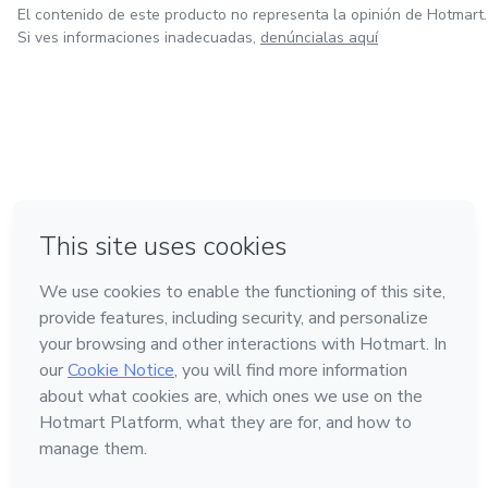
El contenido de este producto no representa la opinión de Hotmart.
Si ves informaciones inadecuadas,
denúncialas aquí
en Bogotá
en Amsterdam
en Madrid
en Ciudad de México
Hecho con
❤
en Belo Horizonte
Conoce Hotmart
Idioma
Español