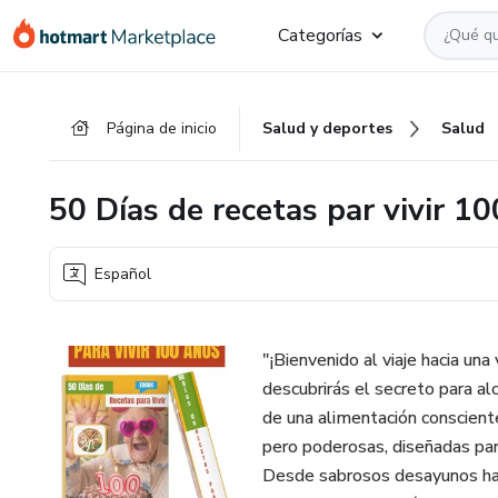
Ir
Ir
Ir
Categorías
al
a
al
contenido
la
pie
principal
página
de
Página de inicio
Salud y deportes
Salud
de
página
pago
50 Días de recetas par vivir 1
Español
"¡Bienvenido al viaje hacia un
descubrirás el secreto para al
de una alimentación conscient
pero poderosas, diseñadas par
Desde sabrosos desayunos has