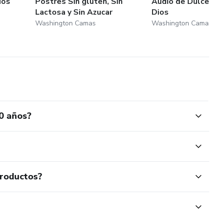
ios
Postres Sin gluten, Sin
Audio de Dulce S
Lactosa y Sin Azucar
Dios
Washington Camas
Washington Camas
00 años?
productos?