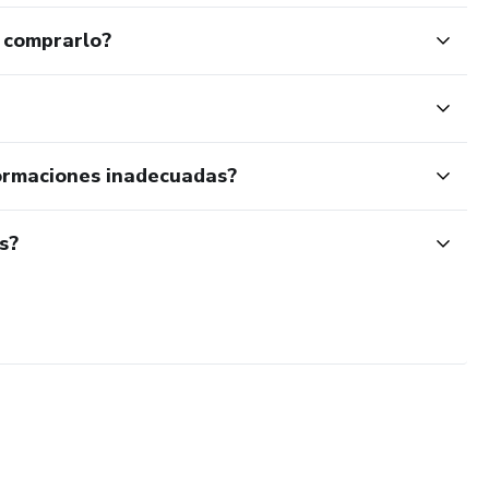
 comprarlo?
ormaciones inadecuadas?
s?