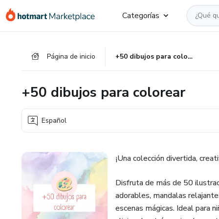
Ir
Ir
Ir
Categorías
al
a
al
contenido
la
pie
principal
página
de
Página de inicio
+50 dibujos para colorear
de
página
pago
+50 dibujos para colorear
Español
¡Una colección divertida, crea
Disfruta de más de 50 ilustrac
adorables, mandalas relajante
escenas mágicas. Ideal para ni