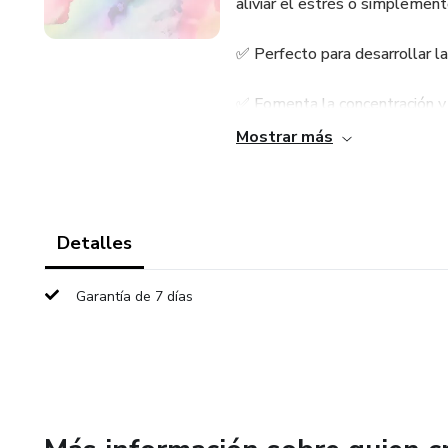
aliviar el estrés o simplement
✅ Perfecto para desarrollar la
✅ Fomenta la concentración y 
Mostrar más
✅ Actividad ideal para el hog
✅ Formato PDF listo para imp
Detalles
¡Saca tus lápices de colores 
Garantía de 7 días