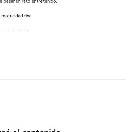
e pasar un rato entretenido.
 motricidad fina
la imaginación
ar, la escuela o momentos de ocio
rimir
y da vida a estas hermosas imágenes!