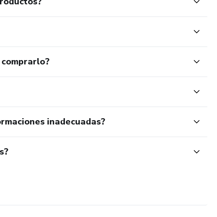
productos?
 comprarlo?
ormaciones inadecuadas?
s?