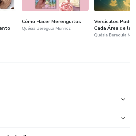
Cómo Hacer Merenguitos
Versículos Poder
uento
Cada Área de la V
Quésia Beregula Munhoz
Quésia Beregula Mu