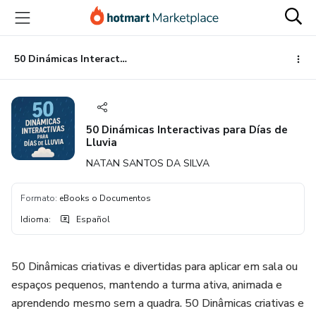
Ir
Ir
Ir
al
a
al
contenido
la
pie
principal
página
de
50 Dinámicas Interactivas para Días de Lluvia
de
página
pago
50 Dinámicas Interactivas para Días de
Lluvia
NATAN SANTOS DA SILVA
Formato
:
eBooks o Documentos
Idioma
:
Español
50 Dinâmicas criativas e divertidas para aplicar em sala ou
espaços pequenos, mantendo a turma ativa, animada e
aprendendo mesmo sem a quadra. 50 Dinâmicas criativas e