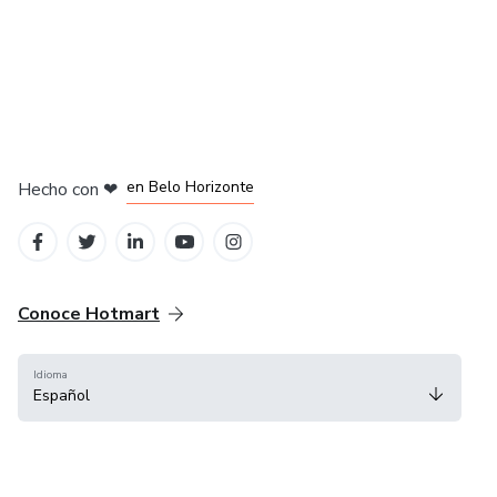
en Ciudad de México
en Bogotá
en Amsterdam
en Madrid
en Belo Horizonte
Hecho con
❤
Conoce Hotmart
Idioma
Español