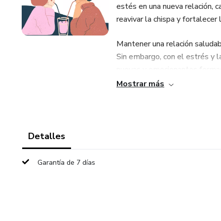
estés en una nueva relación, c
reavivar la chispa y fortalecer
Mantener una relación saludab
Sin embargo, con el estrés y la
nuevas y emocionantes formas
facilitarte esa tarea, con 50 i
Mostrar más
una experiencia única.
Detalles
Garantía de 7 días