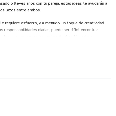
asado o lleves años con tu pareja, estas ideas te ayudarán a
 los lazos entre ambos.
le requiere esfuerzo, y a menudo, un toque de creatividad.
s responsabilidades diarias, puede ser difícil encontrar
 de pasar tiempo juntos. Este eBook está aquí para
deas frescas y originales que transformarán cualquier cita en