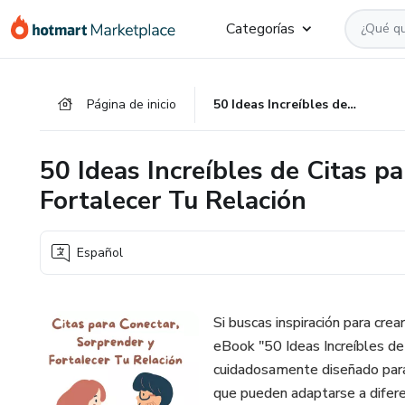
Ir
Ir
Ir
Categorías
al
a
al
contenido
la
pie
principal
página
de
Página de inicio
50 Ideas Increíbles de Citas para Conectar, Sorprender y Fortalecer Tu Relación
de
página
pago
50 Ideas Increíbles de Citas p
Fortalecer Tu Relación
Español
Si buscas inspiración para cr
eBook "50 Ideas Increíbles de 
cuidadosamente diseñado para 
que pueden adaptarse a difere