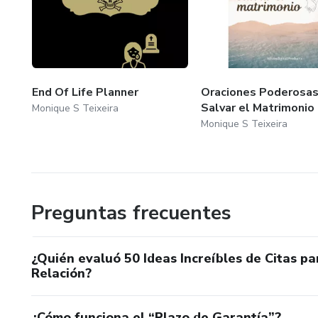
End Of Life Planner
Oraciones Poderosas
Salvar el Matrimonio
Monique S Teixeira
Monique S Teixeira
Preguntas frecuentes
¿Quién evaluó 50 Ideas Increíbles de Citas p
Relación?
¿Cómo funciona el “Plazo de Garantía”?