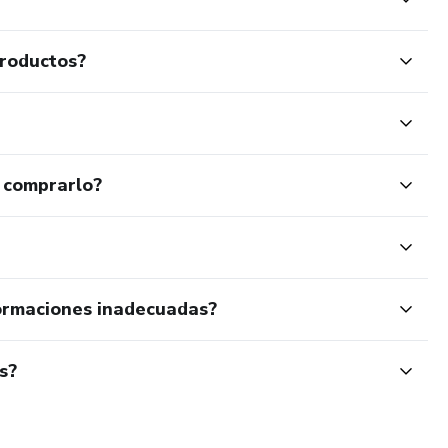
productos?
 comprarlo?
ormaciones inadecuadas?
s?