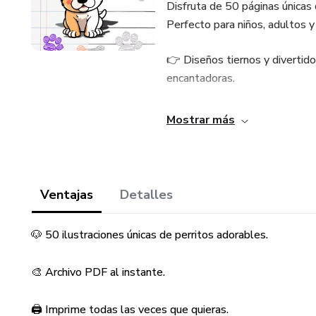
Disfruta de 50 páginas únicas 
Perfecto para niños, adultos y
👉 Diseños tiernos y divertido
encantadoras.
👉 Descarga inmediata en PDF
Mostrar más
👉 Ideal para relajarte, compar
💡 Solo necesitas tus lápices 
Ventajas
Detalles
📩 Recibe tu archivo al instan
🐶 50 ilustraciones únicas de perritos adorables.
⚠️ Producto digital – no se env
🎨 Archivo PDF al instante.
Dale vida a estos perritos con
🖨️ Imprime todas las veces que quieras.