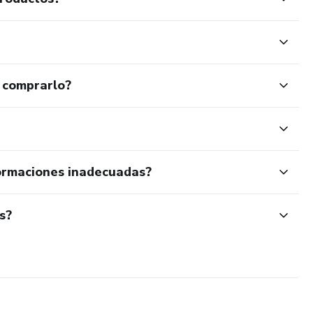
 comprarlo?
ormaciones inadecuadas?
s?