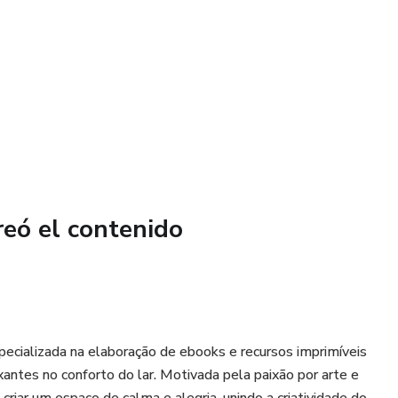
arga gratis 5 páginas de muestra, una de cada mini libro, y
o.
file/d/107e71EWFP5KWX2naI1LB7iFF0E4KfQM2/view?
Printable Digital Book ✨
reó el contenido
ble puppies, ready to print and color. Perfect for kids,
urry friends.
specializada na elaboração de ebooks e recursos imprimíveis
es, playful dogs, different breeds, and charming scenes.
xantes no conforto do lar. Motivada pela paixão por arte e