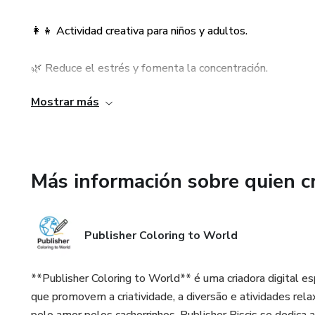
¡Prueba antes de comprar! Desc
empieza a disfrutar coloreand
👩‍👧 Actividad creativa para niños y adultos.
📄 Link ➡️
🌿 Reduce el estrés y fomenta la concentración.
https://drive.google.com/
usp=drivesdk
Mostrar más
💻 Producto 100% digital, sin costos de envío.
---
---
✨ 50 Puppy Coloring Pages – 
Más información sobre quien c
🐶 50 unique illustrations of adorable puppies.
Are you a dog lover? 🐾
🎨 Instant PDF file.
Publisher Coloring to World
Enjoy 50 unique pages of adora
🖨️ Print as many times as you like.
adults, and anyone who loves f
**Publisher Coloring to World** é uma criadora digital e
👩‍👧 Creative activity for kids and adults.
👉 Cute and fun designs: puppi
que promovem a criatividade, a diversão e atividades rela