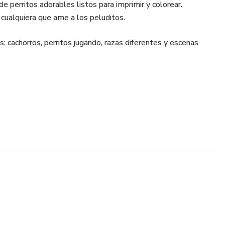
de perritos adorables listos para imprimir y colorear.
 cualquiera que ame a los peluditos.
s: cachorros, perritos jugando, razas diferentes y escenas
 → imprime las veces que quieras.
tir con tus hijos o regalar a un amigo doglover.
de colores o marcadores favoritos.
te después de la compra.
ía nada físico.
 tus colores favoritos 🎨🐶💛