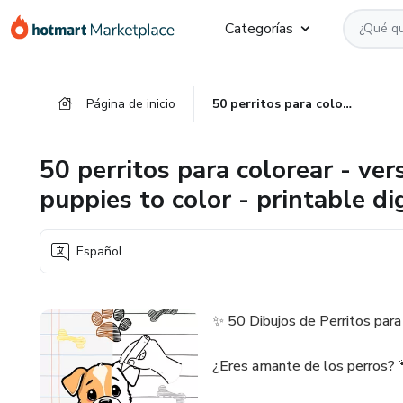
Ir
Ir
Ir
Categorías
al
a
al
contenido
la
pie
principal
página
de
Página de inicio
50 perritos para colorear - version digital imprimible / 50 puppies to color - printable digital version
de
página
pago
50 perritos para colorear - ver
puppies to color - printable di
Español
✨ 50 Dibujos de Perritos para 
¿Eres amante de los perros? 