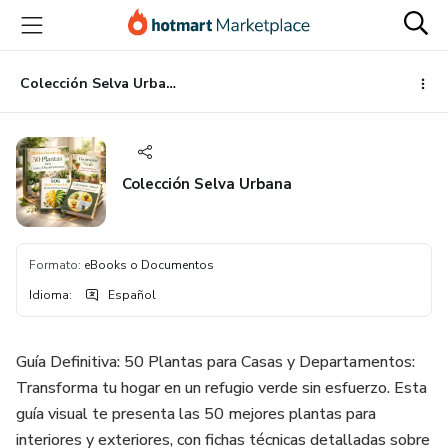
Ir
Ir
Ir
al
a
al
contenido
la
pie
principal
página
de
Colección Selva Urbana
de
página
pago
Colección Selva Urbana
Formato
:
eBooks o Documentos
Idioma
:
Español
Guía Definitiva: 50 Plantas para Casas y Departamentos:
Transforma tu hogar en un refugio verde sin esfuerzo. Esta
guía visual te presenta las 50 mejores plantas para
interiores y exteriores, con fichas técnicas detalladas sobre