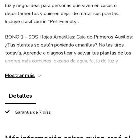
luz y riego. Ideal para personas que viven en casas o
departamentos y quieren dejar de matar sus plantas.
Incluye clasificación "Pet Friendly".
BONO 1 - SOS Hojas Amarillas: Guía de Primeros Auxilios:
¿Tus plantas se están poniendo amarillas? No las tires
todavía. Aprende a diagnosticar y salvar tus plantas de los
errores más comunes: exceso de agua, falta de luz y
nutrientes. Una guía rápida de primeros auxilios para
Mostrar más
recuperar la salud de tu jardín.
BONO 2 - Decoración Verde: Ideas Económicas para
Detalles
Macetas y Soportes: Descubre cómo decorar tu casa con
plantas gastando poco dinero. Ideas creativas de DIY,
Garantía de 7 días
macetas pintadas a mano y soportes hechos en casa.
Aprende a agrupar tus plantas para crear rincones de
revista sin necesidad de un decorador.