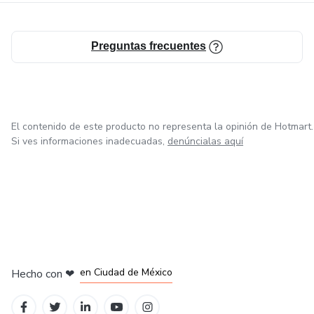
Preguntas frecuentes
El contenido de este producto no representa la opinión de Hotmart.
Si ves informaciones inadecuadas,
denúncialas aquí
en Bogotá
en Amsterdam
en Madrid
en Ciudad de México
Hecho con
❤
en Belo Horizonte