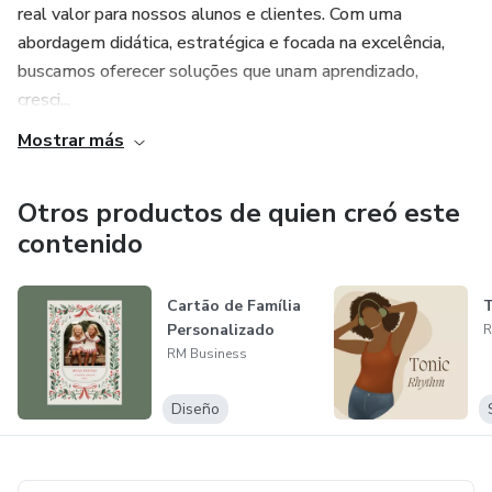
real valor para nossos alunos e clientes. Com uma
abordagem didática, estratégica e focada na excelência,
buscamos oferecer soluções que unam aprendizado,
cresci...
Mostrar más
Otros productos de quien creó este
contenido
Cartão de Família
Personalizado
R
RM Business
Diseño