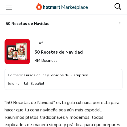
Ir
Ir
Ir
al
a
al
contenido
la
pie
principal
página
de
50 Recetas de Navidad
de
página
pago
50 Recetas de Navidad
RM Business
Formato
:
Cursos online y Servicios de Suscripción
Idioma
:
Español
“50 Recetas de Navidad” es la guía culinaria perfecta para
hacer que tu cena navideña sea aún más especial.
Reunimos platos tradicionales y modernos, todos
explicados de manera simple y práctica, para que prepares