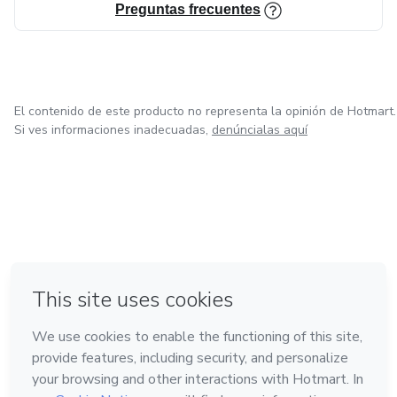
Preguntas frecuentes
El contenido de este producto no representa la opinión de Hotmart.
Si ves informaciones inadecuadas,
denúncialas aquí
en Bogotá
en Amsterdam
en Madrid
en Ciudad de México
Hecho con
❤
en Belo Horizonte