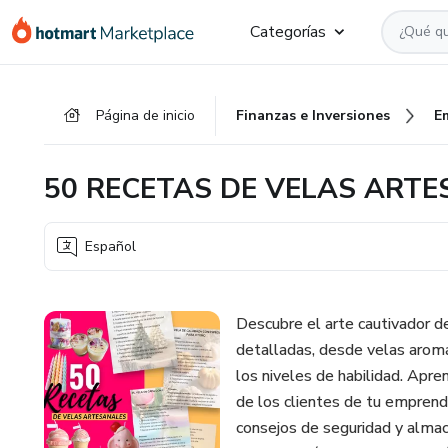
Ir
Ir
Ir
Categorías
al
a
al
contenido
la
pie
principal
página
de
Página de inicio
Finanzas e Inversiones
E
de
página
pago
50 RECETAS DE VELAS ART
Español
Descubre el arte cautivador d
detalladas, desde velas aromá
los niveles de habilidad. Apre
de los clientes de tu emprend
consejos de seguridad y almac