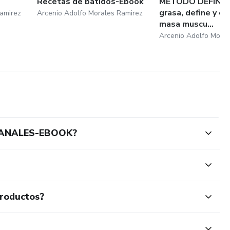
Recetas de batidos-Ebook
METODO DEFINE+
grasa, define y co
amirez
Arcenio Adolfo Morales Ramirez
masa muscu...
Arcenio Adolfo Moral
ESANALES-EBOOK?
productos?