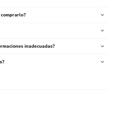
 comprarlo?
ormaciones inadecuadas?
s?