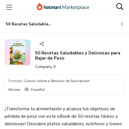
Ir
Ir
Ir
al
a
al
contenido
la
pie
principal
página
de
50 Recetas Saludables y Deliciosas para Bajar de Peso
de
página
pago
50 Recetas Saludables y Deliciosas para
Bajar de Peso
Company X
Formato
:
Cursos online y Servicios de Suscripción
Idioma
:
Español
¡Transforma tu alimentación y alcanza tus objetivos de
pérdida de peso con este eBook de 50 recetas fáciles y
deliciosas! Descubre platos saludables, nutritivos y llenos