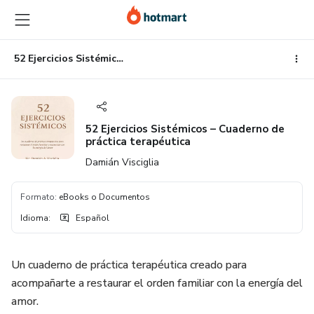
Ir
Ir
Ir
al
a
al
contenido
la
pie
principal
página
de
52 Ejercicios Sistémicos – Cuaderno de práctica terapéutica
de
página
pago
52 Ejercicios Sistémicos – Cuaderno de
práctica terapéutica
Damián Visciglia
Formato
:
eBooks o Documentos
Idioma
:
Español
Un cuaderno de práctica terapéutica creado para
acompañarte a restaurar el orden familiar con la energía del
amor.