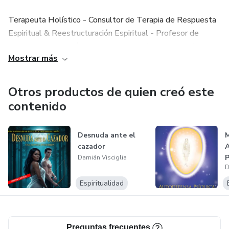
Terapeuta Holístico - Consultor de Terapia de Respuesta
Espiritual & Reestructuración Espiritual - Profesor de
Tarot - Runas - Oráculos - Numerología - Astrología -
Mostrar más
Regresiones a Vidas Pasadas - Radiestesia - Sanación
Transgeneracional - Sanación Akashica - Sanación Cuántica
- Profesor de Hatha Yoga & Guía de Meditación - Master
Otros productos de quien creó este
Reiki Tradicional Usui - Maestro de Registros Akashicos -
contenido
Biodecodificación Emocional y Arquetipal.
Desnuda ante el
M
cazador
A
P
Damián Visciglia
D
p
T
Espiritualidad
Preguntas frecuentes