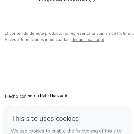
El contenido de este producto no representa la opinión de Hotmart.
Si ves informaciones inadecuadas,
denúncialas aquí
en Ciudad de México
en Bogotá
en Amsterdam
en Madrid
en Belo Horizonte
Hecho con
❤
Conoce Hotmart