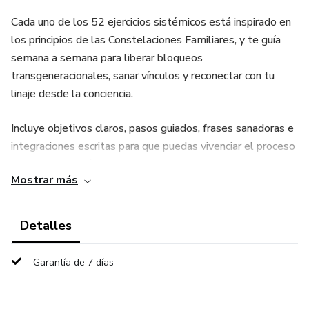
Cada uno de los 52 ejercicios sistémicos está inspirado en
los principios de las Constelaciones Familiares, y te guía
semana a semana para liberar bloqueos
transgeneracionales, sanar vínculos y reconectar con tu
linaje desde la conciencia.
Incluye objetivos claros, pasos guiados, frases sanadoras e
integraciones escritas para que puedas vivenciar el proceso
de transformación interior desde tu hogar.
Mostrar más
Ideal para terapeutas, consteladores, acompañantes
emocionales y toda persona en búsqueda de armonía,
Detalles
reconciliación y expansión del alma.
Garantía de 7 días