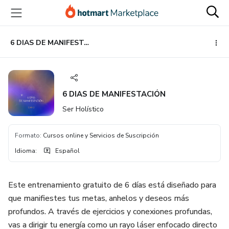
Ir
Ir
Ir
al
a
al
contenido
la
pie
principal
página
de
6 DIAS DE MANIFESTACIÓN
de
página
pago
6 DIAS DE MANIFESTACIÓN
Ser Holístico
Formato
:
Cursos online y Servicios de Suscripción
Idioma
:
Español
Este entrenamiento gratuito de 6 días está diseñado para
que manifiestes tus metas, anhelos y deseos más
profundos. A través de ejercicios y conexiones profundas,
vas a dirigir tu energía como un rayo láser enfocado directo