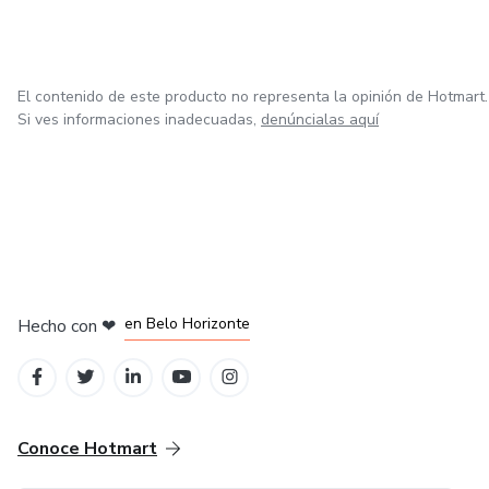
Daiana.
El contenido de este producto no representa la opinión de Hotmart.
Si ves informaciones inadecuadas,
denúncialas aquí
en Ciudad de México
en Bogotá
en Amsterdam
en Madrid
en Belo Horizonte
Hecho con
❤
Conoce Hotmart