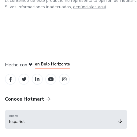
El contenido de este producto no representa la opinión de Hotmart.
Si ves informaciones inadecuadas,
denúncialas aquí
en Ciudad de México
en Bogotá
en Amsterdam
en Madrid
en Belo Horizonte
Hecho con
❤
Conoce Hotmart
Idioma
Español