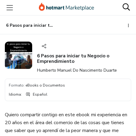
Ir
Ir
Ir
al
a
al
contenido
la
pie
principal
página
de
6 Pasos para iniciar tu Negocio o Emprendimiento
de
página
pago
6 Pasos para iniciar tu Negocio o
Emprendimiento
Humberto Manuel Do Nascimento Duarte
Formato
:
eBooks o Documentos
Idioma
:
Español
Quiero compartir contigo en este ebook mi experiencia en
20 años en el área del comercio de las cosas que tienes
que saber que yo aprendí de la peor manera y que me