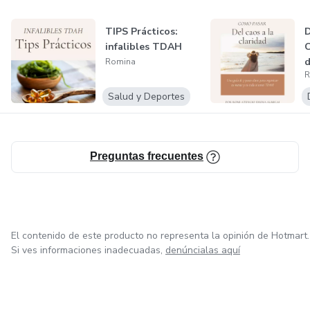
TIPS Prácticos:
D
infalibles TDAH
C
d
Romina
R
p
Salud y Deportes
Preguntas frecuentes
El contenido de este producto no representa la opinión de Hotmart.
Si ves informaciones inadecuadas,
denúncialas aquí