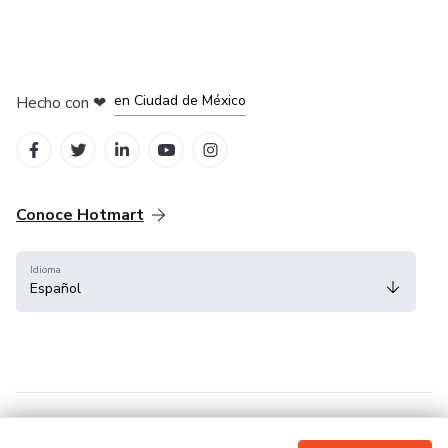
en Bogotá
en Amsterdam
en Madrid
en Ciudad de México
Hecho con
❤
en Belo Horizonte
Conoce Hotmart
Idioma
Español