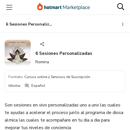
Ir
Ir
Ir
al
a
al
contenido
la
pie
principal
página
de
6 Sesiones Personalizadas
de
página
pago
6 Sesiones Personalizadas
Romina
Formato
:
Cursos online y Servicios de Suscripción
Idioma
:
Español
Son sesiones en vivo personalizadas uno a uno las cuales
te ayudas a acelerar el proceso junto al programa de diosa
almica las cuales te acompañare en tu dia a dia para
mejorar tus niveles de conciencia