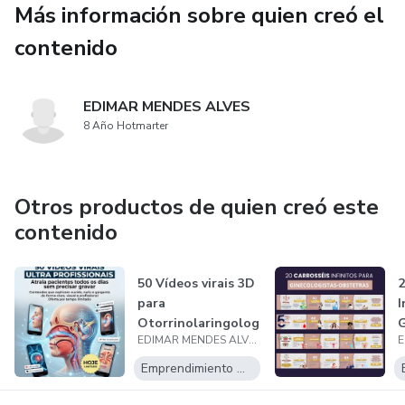
Más información sobre quien creó el
60 PLANTILLAS EDITABLES Formato Historia de
INSTAGRAM
contenido
EDIMAR MENDES ALVES
8 Año Hotmarter
Otros productos de quien creó este
contenido
50 Vídeos virais 3D
2
para
I
Otorrinolaringolog
G
EDIMAR MENDES ALVES
istas
O
Emprendimiento Digital