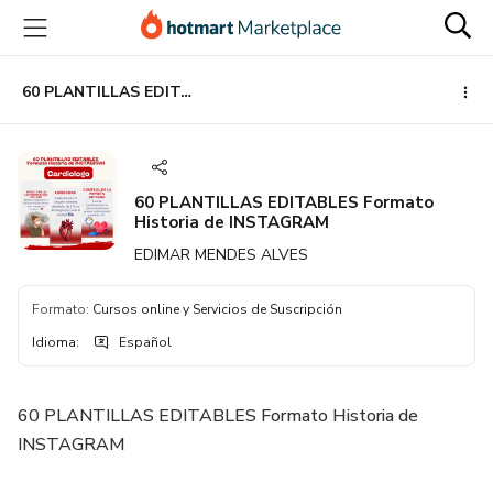
Ir
Ir
Ir
al
a
al
contenido
la
pie
principal
página
de
60 PLANTILLAS EDITABLES Formato Historia de INSTAGRAM
de
página
pago
60 PLANTILLAS EDITABLES Formato
Historia de INSTAGRAM
EDIMAR MENDES ALVES
Formato
:
Cursos online y Servicios de Suscripción
Idioma
:
Español
60 PLANTILLAS EDITABLES Formato Historia de
INSTAGRAM