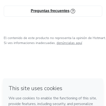
Preguntas frecuentes
El contenido de este producto no representa la opinión de Hotmart.
Si ves informaciones inadecuadas,
denúncialas aquí
en Ciudad de México
en Bogotá
en Amsterdam
en Madrid
en Belo Horizonte
Hecho con
❤