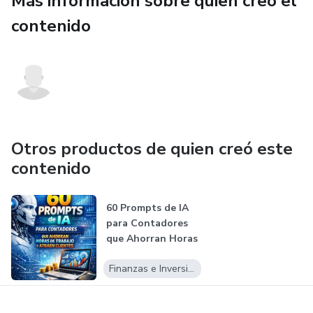
Más información sobre quien creó el
contenido
Ofrecer servicios de mayor valor
Conseguir más clientes
La IA no reemplazará a los contadores.
Pero los contadores que usan IA reemplazarán a los que
Otros productos de quien creó este
no la usan.
contenido
60 Prompts de IA
para Contadores
que Ahorran Horas
de Trabaj...
Finanzas e Inversiones