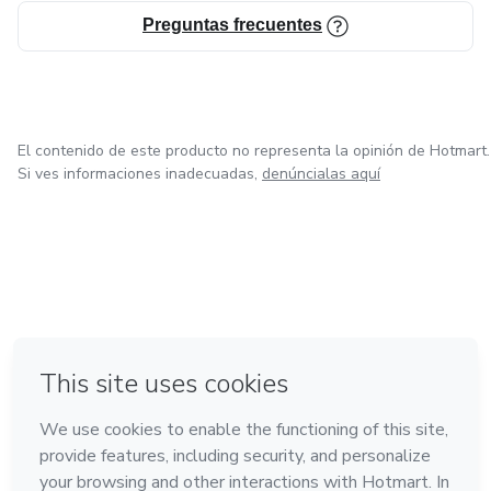
Preguntas frecuentes
El contenido de este producto no representa la opinión de Hotmart.
Si ves informaciones inadecuadas,
denúncialas aquí
en Ciudad de México
en Bogotá
en Amsterdam
en Madrid
en Belo Horizonte
Hecho con
❤