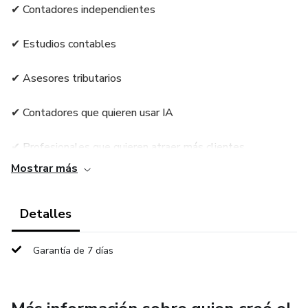
✔ Contadores independientes
✔ Estudios contables
✔ Asesores tributarios
✔ Contadores que quieren usar IA
✔ Profesionales que quieren atraer más clientes
Mostrar más
Lo que dicen los contadores que usan IA
Detalles
Los contadores que integran inteligencia artificial en su
trabajo están logrando:
Garantía de 7 días
Reducir hasta 70% del tiempo operativo
Aumentar su productividad