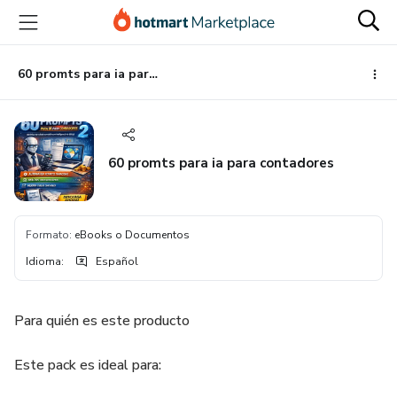
Ir
Ir
Ir
al
a
al
contenido
la
pie
principal
página
de
60 promts para ia para contadores
de
página
pago
60 promts para ia para contadores
Formato
:
eBooks o Documentos
Idioma
:
Español
Para quién es este producto
Este pack es ideal para: