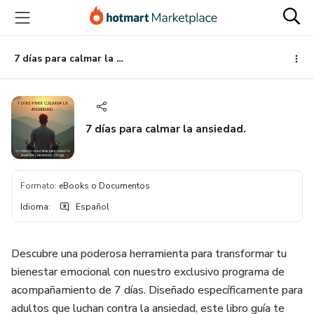
Ir
Ir
Ir
al
a
al
contenido
la
pie
principal
página
de
7 días para calmar la ansiedad.
de
página
pago
7 días para calmar la ansiedad.
Formato
:
eBooks o Documentos
Idioma
:
Español
Descubre una poderosa herramienta para transformar tu
bienestar emocional con nuestro exclusivo programa de
acompañamiento de 7 días. Diseñado específicamente para
adultos que luchan contra la ansiedad, este libro guía te