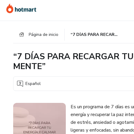
Ir
Ir
Ir
al
a
al
contenido
la
pie
principal
página
de
Página de inicio
“7 DÍAS PARA RECARGAR TU ENERGÍA Y CALMAR TU MENTE”
de
página
pago
“7 DÍAS PARA RECARGAR TU
MENTE”
Español
Es un programa de 7 días es un
energía y recuperar la paz in
de estrés, ansiedad o agotami
ligeras y enfocadas, sin aband