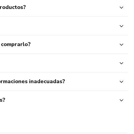
productos?
 comprarlo?
ormaciones inadecuadas?
s?