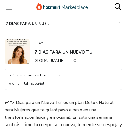
Ir
Ir
Ir
al
a
al
contenido
la
pie
principal
página
de
7 DIAS PARA UN NUEVO TU
de
página
pago
7 DIAS PARA UN NUEVO TU
GLOBAL JJAM INTL LLC
Formato
:
eBooks o Documentos
Idioma
:
Español
🌸 “7 Días para un Nuevo Tú” es un plan Detox Natural
para Mujeres que te guiará paso a paso en una
transformación física y emocional. En solo una semana
sentirás cómo tu cuerpo se renueva, tu mente se despeja y