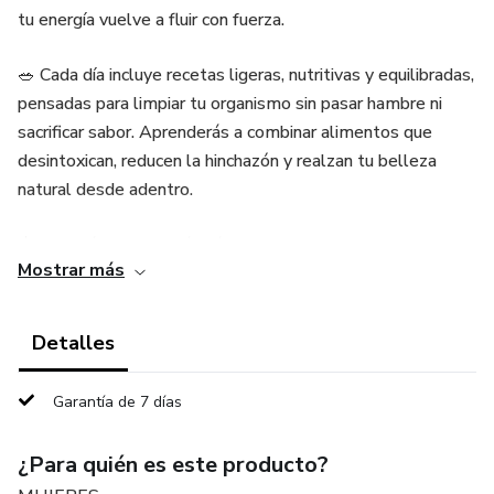
tu energía vuelve a fluir con fuerza.
🥗 Cada día incluye recetas ligeras, nutritivas y equilibradas,
pensadas para limpiar tu organismo sin pasar hambre ni
sacrificar sabor. Aprenderás a combinar alimentos que
desintoxican, reducen la hinchazón y realzan tu belleza
natural desde adentro.
💧 Además, descubrirás hábitos simples y efectivos que te
Mostrar más
ayudarán a mantener tu bienestar, mejorar tu digestión y
dormir mejor, mientras recuperas esa sensación de ligereza
que habías perdido.
Detalles
🌿 Este plan es ideal si buscas un reinicio natural, una piel
Garantía de 7 días
más luminosa, más energía y una conexión más profunda
contigo misma.
¿Para quién es este producto?