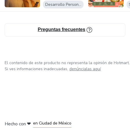
Desarrollo Personal
Preguntas frecuentes
El contenido de este producto no representa la opinión de Hotmart.
Si ves informaciones inadecuadas,
denúncialas aquí
en Bogotá
en Amsterdam
en Madrid
en Ciudad de México
Hecho con
❤