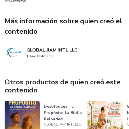
MUJERES
✨ Regálate 7 días para sanar, nutrirte y redescubrir tu
mejor versión.
Más información sobre quien creó el
¡Tu cuerpo y tu mente te lo agradecerán! 💖
contenido
GLOBAL JJAM INTL LLC
1 Año Hotmarter
Otros productos de quien creó este
contenido
Desbloquea Tu
G
Propósito La Biblia
J
Reloaded
H
GLOBAL JJAM INTL LLC
G
&