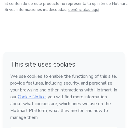
El contenido de este producto no representa la opinión de Hotmart.
Si ves informaciones inadecuadas,
denúncialas aquí
en Ciudad de México
en Bogotá
en Amsterdam
en Madrid
en Belo Horizonte
Hecho con
❤
Conoce Hotmart
Idioma
Español