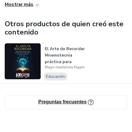
🧠 Especialista en técnicas mentales, mnemotecnia y
Mostrar más
reprogramación.
Otros productos de quien creó este
✨ Aquí encontrarás herramientas para estudiar mejor,
contenido
enseñar con impacto y liberar tu verdadero potencial.
El Arte de Recordar
Mnemotecnia
práctica para
Mago mentalista Kigam
aprender más y...
Educación
Preguntas frecuentes