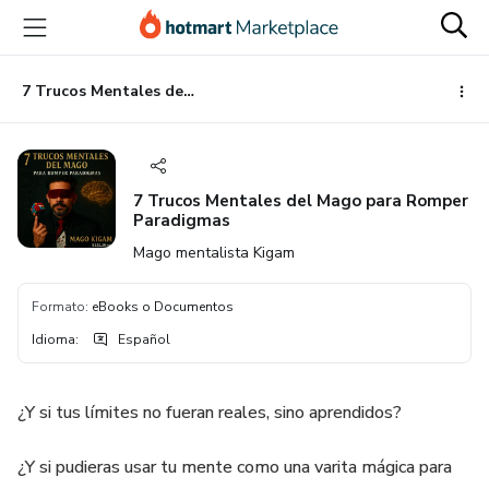
Ir
Ir
Ir
al
a
al
contenido
la
pie
principal
página
de
7 Trucos Mentales del Mago para Romper Paradigmas
de
página
pago
7 Trucos Mentales del Mago para Romper
Paradigmas
Mago mentalista Kigam
Formato
:
eBooks o Documentos
Idioma
:
Español
¿Y si tus límites no fueran reales, sino aprendidos?
¿Y si pudieras usar tu mente como una varita mágica para