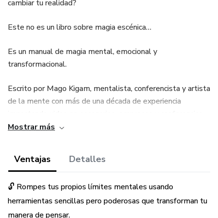
cambiar tu realidad?
Este no es un libro sobre magia escénica…
Es un manual de magia mental, emocional y
transformacional.
Escrito por Mago Kigam, mentalista, conferencista y artista
de la mente con más de una década de experiencia
impactando vidas en escenarios, empresas y conferencias.
Mostrar más
En este ebook aprenderás los mismos principios que él ha
aplicado para reconstruirse desde cero, romper creencias
Ventajas
Detalles
limitantes, transformar miedos en poder y conectar con el
verdadero potencial humano.
🔓 Rompes tus propios límites mentales usando
No necesitas ser mago… solo necesitas atreverte a ver tu
herramientas sencillas pero poderosas que transforman tu
mente con nuevos ojos.
manera de pensar.